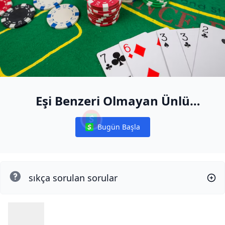
Eşi Benzeri Olmayan Ünlü
Masaları
Bugün Başla
Notifications
sıkça sorulan sorular