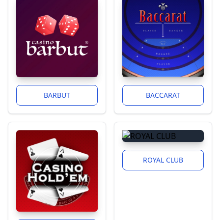
BARBUT
BACCARAT
ROYAL CLUB