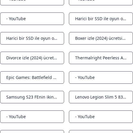
Notifications
Notifications
- YouTube
Harici bir SSD ile oyun oynamak mümkün mü? Technopat Sosyal
Notifications
Notifications
Harici bir SSD ile oyun oynamak mümkün mü? Technopat Sosyal
Boxer izle (2024) ücretsiz - Full HD Film izle Sitesi
Notifications
Notifications
Divorce izle (2024) ücretsiz - Full HD Film izle Sitesi
Thermalright Peerless Assassin 120 ile Ryzen 5 5600 OCCT stres testi sonuçları normal mi? Technopat Sosyal
Notifications
Notifications
Epic Games: Battlefield V silinmiyor Technopat Sosyal
- YouTube
Notifications
Notifications
Samsung S23 FEnin ikinci el olup olmadığı nasıl anlaşılır? Technopat Sosyal
Lenovo Legion Slim 5 83EX001DTR vs ASUS ROG STRIX G16 G614JI-N3189 Sayfa 2 Technopat Sosyal
Notifications
Notifications
- YouTube
- YouTube
Notifications
Notifications