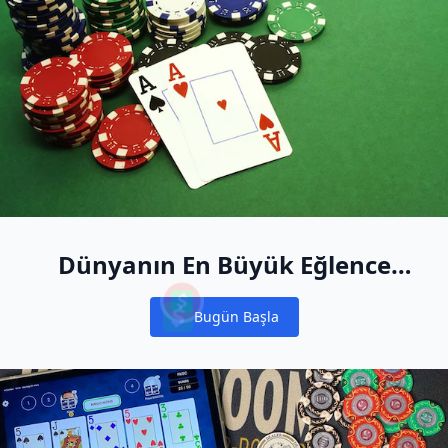
Dünyanın En Büyük Eğlence
Amaçlı Nakit Oyun Oyuncu
Bugün Başla
Havuzuna Katılın
Notifications