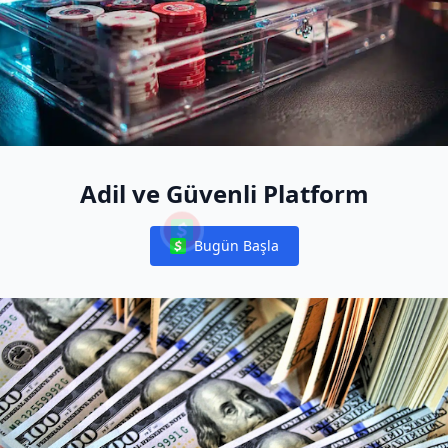
Adil ve Güvenli Platform
Bugün Başla
Notifications