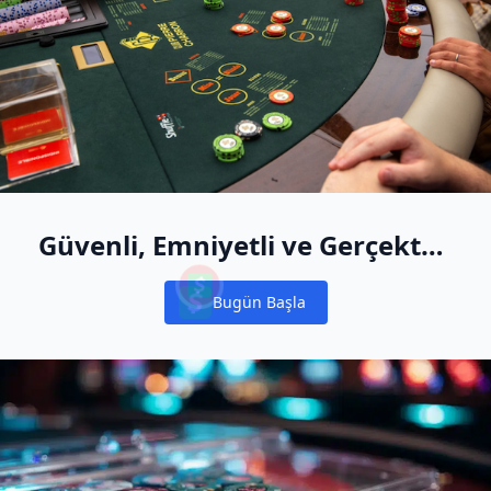
Güvenli, Emniyetli ve Gerçekten
Eğlenceli
Bugün Başla
Notifications