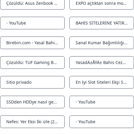
Çözüldü: Asus Zenbook S13 cihaza ek M.2 SSD takılabilir mi? Technopat Sosyal
EXPO açtıktan sonra monitöre görüntü gelmiyor Technopat Sosyal
Notifications
Notifications
- YouTube
BAHİS SİTELERİNE YATIRILAN PARANIN GERİ ALINMASI - Avukat Osman Mete YILDIZ
Notifications
Notifications
Birebin.com - Yasal Bahis Sitesi - İddaa Spor Toto İddaa Oyna İddaa Sonuçları
Sanal Kumar Bağımlılığına Dair Ülkemizden İç Karartıcı Manzaralar - Ekşi Şeyler
Notifications
Notifications
Çözüldü: TUF Gaming B450M-Plus II anakarta Aorus 470X Wi-Fi alıcısı uyar mı? Technopat Sosyal
YasadÄ±ÅŸÄ± Bahis CezasÄ± SuÃ§u ve CezasÄ± 2024
Notifications
Notifications
Sitio privado
En Iyi Slot Siteleri Ekşi Sözlük｜株式会社ビジョンクリエイション｜人財育成・組織開発のコンサルティング・オンラインセミナー｜「自己のビジョン作り」ができる人財の育成｜奈良
Notifications
Notifications
SSDden HDDye nasıl geçilir? Technopat Sosyal
- YouTube
Notifications
Notifications
Nefes: Yer Eksi İki izle (2023) ücretsiz - Full HD Film izle Sitesi
- YouTube
Notifications
Notifications