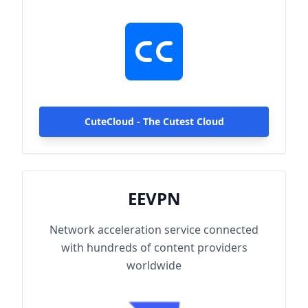
hundreds of content providers worldwide.
With up to 2000Mbps single-line access
capacity and 1000+ high-speed servers
globally, enjoy fast and stable connections
anytime, anywhere.
CuteCloud - The Cutest Cloud
EEVPN
Network acceleration service connected
with hundreds of content providers
worldwide