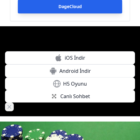
DageCloud
iOS İndir
Android İndir
H5 Oyunu
Canlı Sohbet
Close banner