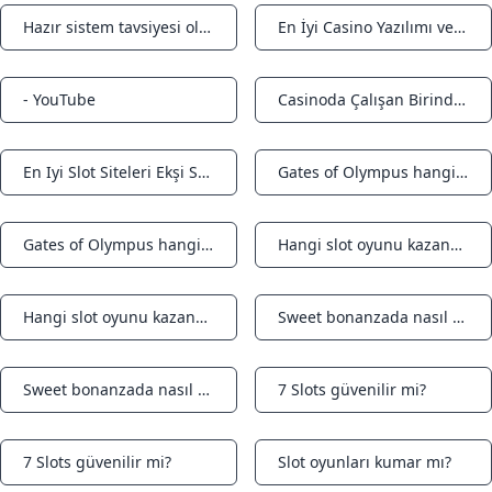
Hazır sistem tavsiyesi olan? Donanım Arşivi Forum
En İyi Casino Yazılımı ve Slot Sağlayıcı Pragmatic Play
Notifications
Notifications
- YouTube
Casinoda Çalışan Birinden Kumar Oynayanların İşine Yarayacak İçeriden Bilgiler - Ekşi Şeyler
Notifications
Notifications
En Iyi Slot Siteleri Ekşi Sözlük Kenji Yoshiura
Gates of Olympus hangi saatlerde oynanmalı?
Notifications
Notifications
Gates of Olympus hangi saatlerde oynanmalı?
Hangi slot oyunu kazandırır?
Notifications
Notifications
Hangi slot oyunu kazandırır?
Sweet bonanzada nasıl para kazanılır?
Notifications
Notifications
Sweet bonanzada nasıl para kazanılır?
7 Slots güvenilir mi?
Notifications
Notifications
7 Slots güvenilir mi?
Slot oyunları kumar mı?
Notifications
Notifications