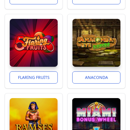
FLARING FRUITS
ANACONDA