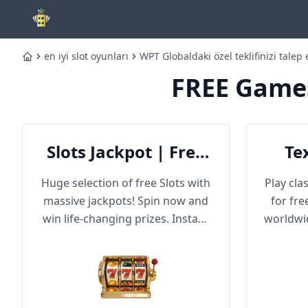
en iyi slot oyunları
WPT Globaldaki özel teklifinizi tal
Home
FREE Games
Slots Jackpot | Free
Te
Play & Win Big
B
Huge selection of free Slots with
Play cla
massive jackpots! Spin now and
for fre
win life-changing prizes. Instant
worldwi
play, real excitement!
skills,