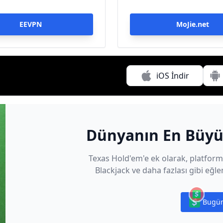
EEVPN
MoJie.net
iOS İndir
Dünyanın En Büyü
Nakit Oyun Oyuncu
Texas Hold'em'e ek olarak, platform
Blackjack ve daha fazlası gibi eğl
Bugün
Notificati