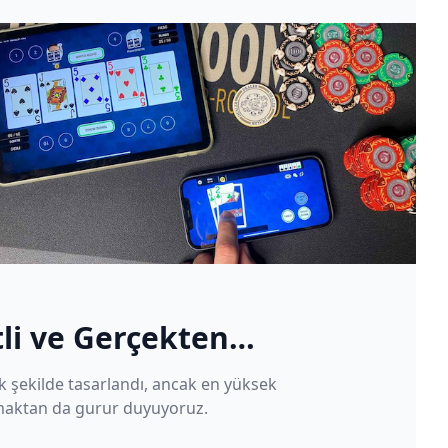
li ve Gerçekten
celi
k şekilde tasarlandı, ancak en yüksek
lmaktan da gurur duyuyoruz.