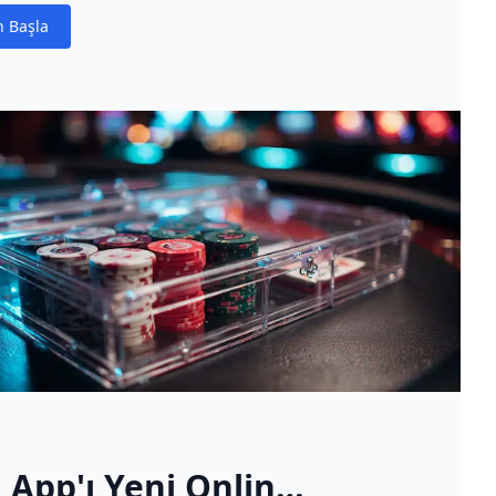
 Başla
ons
 App'ı Yeni Online