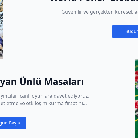
Poker Evi
Güvenilir ve gerçekten küresel, a
Bugün
Notificati
ayan Ünlü Masaları
yıncıları canlı oyunlara davet ediyoruz.
bet etme ve etkileşim kurma fırsatını
rmayın!
gün Başla
cations