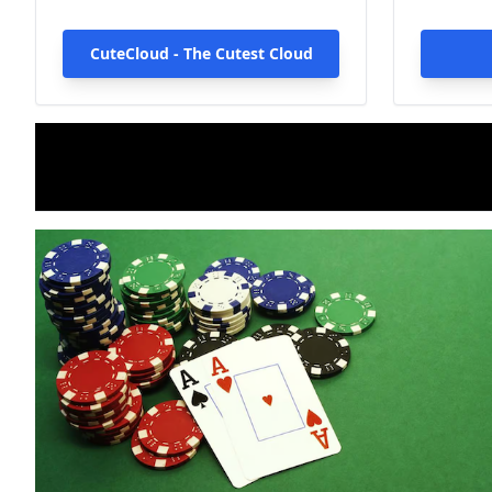
globally, enjoy fast and stable
connections anytime, anywhere.
CuteCloud - The Cutest Cloud