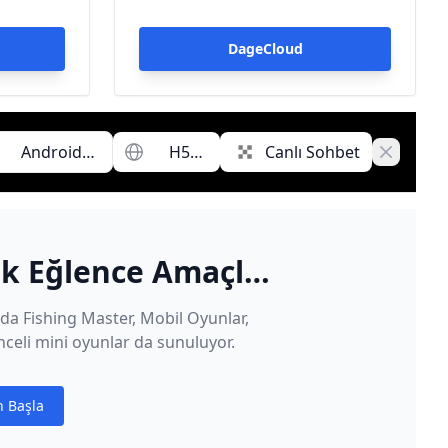
DageCloud
Android
H5
Canlı Sohbet
Close ba
İndir
Oyunu
k Eğlence Amaçlı
 Havuzuna Katılın
da Fishing Master, Mobil Oyunlar,
enceli mini oyunlar da sunuluyor.
 Başla
ons