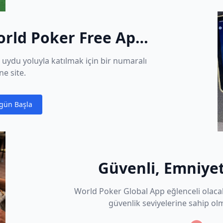
rld Poker Free App
rine Katılma Şansı
uydu yoluyla katılmak için bir numaralı
zanın
ne site.
gün Başla
cations
Güvenli, Emniyet
Eğlen
World Poker Global App eğlenceli olaca
güvenlik seviyelerine sahip o