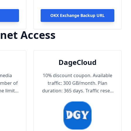
OKX Exchange Backup URL
net Access
DageCloud
media
10% discount coupon. Available
umber of
traffic: 300 GB/month. Plan
e limit.
duration: 365 days. Traffic reset:
mit.
reset on order date or by
purchasing traffic package.
Maximum achievable bandwidth:
1000 Mbps. Node protocol:
Trojan.