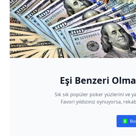
Eşi Benzeri Olm
Sık sık popüler poker yüzlerini ve ya
Favori yıldızınız oynuyorsa, reka
kaçı
Bu
Notifi