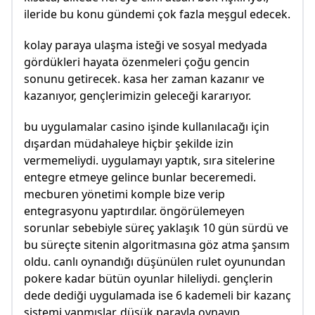
ileride bu konu gündemi çok fazla meşgul edecek.
kolay paraya ulaşma isteği ve sosyal medyada
gördükleri hayata özenmeleri çoğu gencin
sonunu getirecek. kasa her zaman kazanır ve
kazanıyor, gençlerimizin geleceği kararıyor.
bu uygulamalar casino işinde kullanılacağı için
dışardan müdahaleye hiçbir şekilde izin
vermemeliydi. uygulamayı yaptık, sıra sitelerine
entegre etmeye gelince bunlar beceremedi.
mecburen yönetimi komple bize verip
entegrasyonu yaptırdılar. öngörülemeyen
sorunlar sebebiyle süreç yaklaşık 10 gün sürdü ve
bu süreçte sitenin algoritmasına göz atma şansım
oldu. canlı oynandığı düşünülen rulet oyunundan
pokere kadar bütün oyunlar hileliydi. gençlerin
dede dediği uygulamada ise 6 kademeli bir kazanç
sistemi yapmışlar. düşük parayla oynayıp