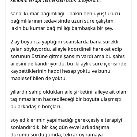
sanal kumar bağımlılığı… bakın ben uyuşturucu
bağımlılarının tedavisinde uzun süre çalıştım,
lakin bu kumar bağımlılığı bambaşka bir şey.
2 ay boyunca yaptığım seanslarda bana sürekli
yalan söylüyordu, aileyle koordineli hareket edip
sorunun üstüne gitme şansım vardı ama bu şahıs
ailesini de kandırıyordu, bu iki aylık süre içerisinde
kaybettiklerinin haddi hesap yoktu ve bunu
maalesef bilen de yoktu.
yıllardır sahip oldukları aile şirketini, aileye ait olan
taşınmazların haczedileceği bir boyuta ulaşmıştı
bu arkadaşın borçları.
söylediklerimin yapılmadığı gerekçesiyle terapiyi
sonlandırdık. bir kaç gün evvel arkadaşıma
durumu sorduğumda, tekrar oynamaya