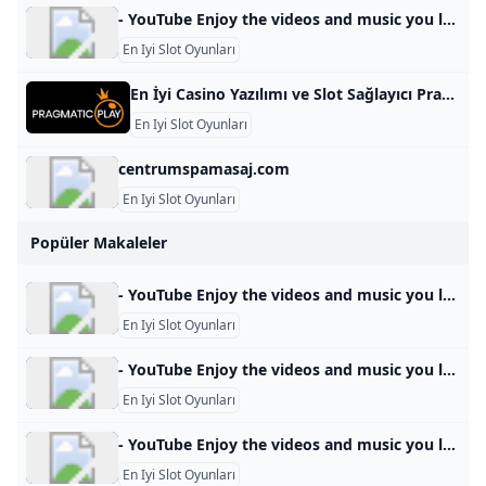
- YouTube Enjoy the videos and music you love, upload original content, and share it all with friends, family, and the world on YouTube.
En Iyi Slot Oyunları
En İyi Casino Yazılımı ve Slot Sağlayıcı Pragmatic Play Pragmatic Play, yenilikçi, düzenlenmiş ve mobil odaklı oyun ürünleri sunan, iGaming endüstrisine lider bir oyun içeriği sağlayıcısıdır. Daha fazla haber PRAGMATIC PLAY REVENGE OF LOKI MEGAWAYS™’DA SÜPER SEMBOLLERLE GERİ DÖNÜYOR Sağlayıcı en yeni Megaways slotunu yayınladı 30 May 2024 PRAGMATIC PLAY ATLANTIC CITY’DE CANLI CASINO TEKLİFİNİ BAŞLATIYOR Sağlayıcı Peru’daki Atlantic City ile canlı yayına geçiyor 21 May 2024 PRAGMATIC PLAY ŞİLİ’DEKİ CGS SANTIAGO’DA YER ALACAK Sağlayıcı Şili’deki CGS Santiago etkinliğine katılacak
En Iyi Slot Oyunları
centrumspamasaj.com
En Iyi Slot Oyunları
Popüler Makaleler
- YouTube Enjoy the videos and music you love, upload original content, and share it all with friends, family, and the world on YouTube.
En Iyi Slot Oyunları
- YouTube Enjoy the videos and music you love, upload original content, and share it all with friends, family, and the world on YouTube.
En Iyi Slot Oyunları
- YouTube Enjoy the videos and music you love, upload original content, and share it all with friends, family, and the world on YouTube.
En Iyi Slot Oyunları