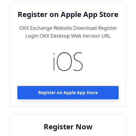
Register on Apple App Store
OKX Exchange Website Download Register
Login OKX Desktop Web Version URL
Register on Apple App Store
Register Now