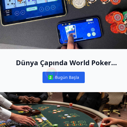
Dünya Çapında World Poker
Free App Canlı Etkinliklerine
Bugün Başla
Katılma Şansı Kazanın
Notifications