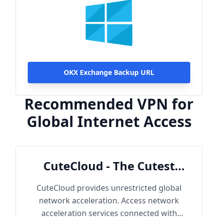
OKX Exchange Backup URL
Recommended VPN for
Global Internet Access
CuteCloud - The Cutest
Cloud
CuteCloud provides unrestricted global
network acceleration. Access network
acceleration services connected with