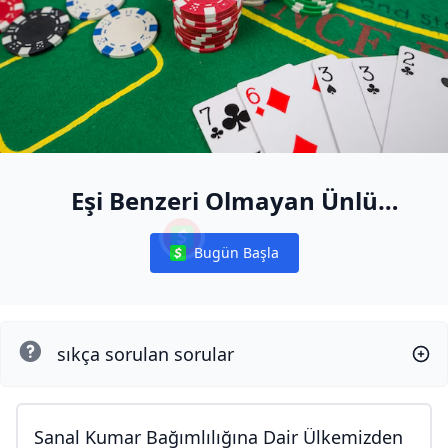
Eşi Benzeri Olmayan Ünlü
Masaları
Bugün Başla
Notifications
sıkça sorulan sorular
Sanal Kumar Bağımlılığına Dair Ülkemizden