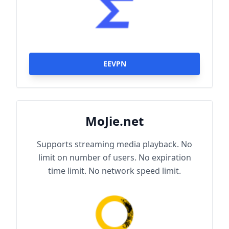
EEVPN
MoJie.net
Supports streaming media playback. No
limit on number of users. No expiration
time limit. No network speed limit.