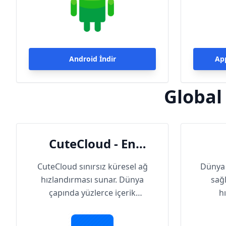
Android İndir
App
Global 
CuteCloud - En
sevimli bulut
CuteCloud sınırsız küresel ağ
Dünya 
hızlandırması sunar. Dünya
sağl
çapında yüzlerce içerik
h
sağlayıcıyla bağlantılı ağ
hızlandırma hizmetleri alın.