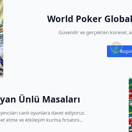
World Poker Global
Poker Evi
Güvenilir ve gerçekten küresel, a
Bugün
Notificati
ayan Ünlü Masaları
yıncıları canlı oyunlara davet ediyoruz.
bet etme ve etkileşim kurma fırsatını
rmayın!