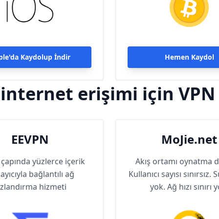
le'da Kaydolup İndir
Hemen Kaydol
internet erişimi için VPN
EEVPN
MoJie.net
çapında yüzlerce içerik
Akış ortamı oynatma d
ayıcıyla bağlantılı ağ
Kullanıcı sayısı sınırsız. S
ızlandırma hizmeti
yok. Ağ hızı sınırı y