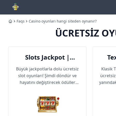
Faqs
Casino oyunları hangi siteden oynanır?
Home
ÜCRETSİZ OY
Slots Jackpot |
Te
Ücretsiz Oyna ve
Çev
Büyük jackpotlarla dolu ücretsiz
Klasik 
Kazan
slot oyunları! Şimdi döndür ve
ücretsiz
hayatını değiştirecek ödüller
yanındak
kazan. Anında oyun, gerçek
poker
heyecan!
gerçe