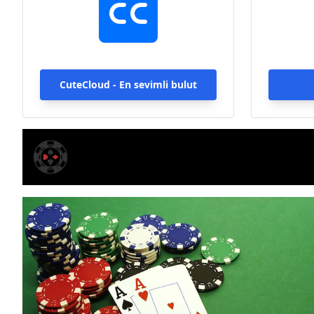
2000Mbps'e kadar tek hat erişim
kapasitesi, dünya çapında
1000'den fazla yüksek hızlı
sunucu, her zaman ve her yerde
hızlı ve stabil bağlantı keyfi.
CuteCloud - En sevimli bulut