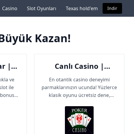
Casino
Slot Oyunları
Texas hold'em
İndir
Büyük Kazan!
ar |
Canlı Casino |
miçi
Ücretsiz Dene
ıkla ve
En otantik casino deneyimi
lot ile
parmaklarınızın ucunda! Yüzlerce
 bonus
klasik oyunu ücretsiz dene,
lence.
heyecanı hisset, gerçek ödüller
kazan.