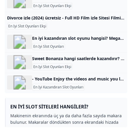
En Iyi Slot Oyunları Ekşi
Divorce izle (2024) ücretsiz - Full HD Film izle Sitesi Filmin Konusu: Divorce izle (2024) uzun soluklu bir evliliğin bitmek bilmeyen düğümünü ele alıyor. Yirmi … × +179228 puan +25900 puan +25160 puan +16724 puan +9028 puan +9028 puan +8288 puan +7696 puan +6364 puan +5772 puan Divorce (2024) (2024) Türü:Dram Filmleri, Komedi FilmleriFilmin Konusu:Divorce izle (2024) uzun soluklu bir evliliğin bitmek bilmeyen düğümünü ele alıyor. Yirmi yılı aşkın bir süredir evli olan bir çift, artık birlikteliğin sürdürülemeyeceğine karar verir ve boşanma yoluna başvurur.
En Iyi Slot Oyunları Ekşi
En iyi kazandıran slot oyunu hangisi? Mega Moolah: Microgaming tarafından geliştirilen Mega Moolah, muhtemelen en çok para veren slot oyunları listesinin başında gelir. Bu oyun, dünya rekoru kıran en büyük online slot jackpotlarını sunmasıyla ünlüdür. Oyuncular, bu oyunu oynarken dört farklı jackpot ödülünü kazanma şansına sahiptirler.
En Iyi Slot Oyunları
Sweet Bonanza hangi saatlerde kazandırır? Sweet bonanza ne zaman oynanır, deneyimlere ve bilgilere göre belirlenir. Öğle saatleri (12:00-14:00), en çok kazandırır. Sabah (07:00-09:00) ve akşam (19:00-21:00) saatleri de kazanç sağlar.Aug 28, 2024
En Iyi Slot Oyunları Ekşi
- YouTube Enjoy the videos and music you love, upload original content, and share it all with friends, family, and the world on YouTube.
En Iyi Kazandıran Slot Oyunları
EN IYI SLOT SITELERI HANGILERI?
Makinenin ekranında üç ya da daha fazla sayıda makara
bulunur. Makaralar döndükten sonra ekrandaki hizada
duran sembollere göre müşteriye ödeme yapılır.