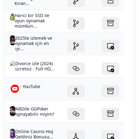
Kıran...
Harici bir SSD ile
oyun oynamak
mümkün...
2025te izlemek ve
oynamak için en
iyi...
Divorce izle (2024)
ücretsiz - Full HD...
- YouTube
ABDde GGPoker
oynayabilir miyim?
Online Casino Hoş
Geldiniz Bonusu...