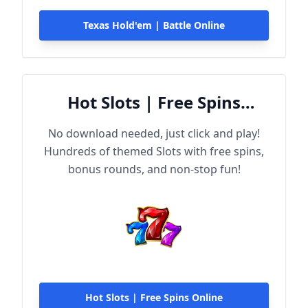
Texas Hold'em | Battle Online
Hot Slots | Free Spins
Online
No download needed, just click and play!
Hundreds of themed Slots with free spins,
bonus rounds, and non-stop fun!
Hot Slots | Free Spins Online