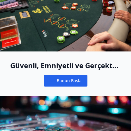
Güvenli, Emniyetli ve Gerçekten
Eğlenceli
Bugün Başla
Notifications