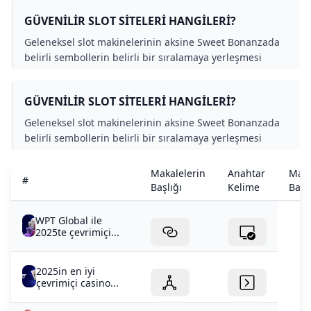
Oyunun dijital versiyonunda daha çeşitli video grafikleri
GÜVENILIR SLOT SITELERI HANGILERI?
ve bonuslar bulunabilmektedir. Slot makineleri
kumarhanelerde en çok oynanan şans oyunudur.
Geleneksel slot makinelerinin aksine Sweet Bonanzada
belirli sembollerin belirli bir sıralamaya yerleşmesi
gerekmez. Bunun yerine semboller herhangi bir yönde
yan yana gelirse oyuncular kazanç elde eder. Oyun
GÜVENILIR SLOT SITELERI HANGILERI?
ayrıca birçok bonus özelliği ve yüksek ödeme potansiyeli
sunar bu da onu slot tutkunları için cazip kılar.Mar 6
Geleneksel slot makinelerinin aksine Sweet Bonanzada
2024
belirli sembollerin belirli bir sıralamaya yerleşmesi
gerekmez. Bunun yerine semboller herhangi bir yönde
yan yana gelirse oyuncular kazanç elde eder. Oyun
Makalelerin
Anahtar
Maka
#
ayrıca birçok bonus özelliği ve yüksek ödeme potansiyeli
Başlığı
Kelime
Bağl
sunar bu da onu slot tutkunları için cazip kılar.Mar 6
2024
WPT Global ile
2025te çevrimiçi...
2025in en iyi
çevrimiçi casino...