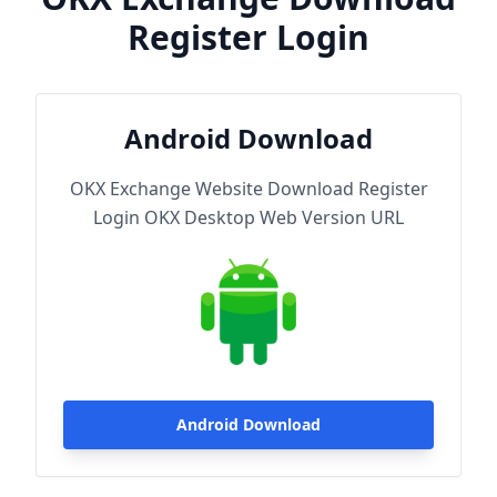
Register Login
Android Download
OKX Exchange Website Download Register
Login OKX Desktop Web Version URL
Android Download