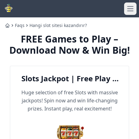
Ope
Faqs
Hangi slot sitesi kazandırır?
Home
FREE Games to Play –
Download Now & Win Big!
Slots Jackpot | Free Play &
Win Big
Huge selection of free Slots with massive
jackpots! Spin now and win life-changing
prizes. Instant play, real excitement!