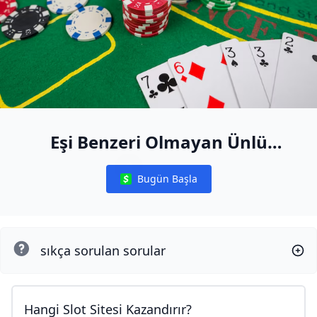
Eşi Benzeri Olmayan Ünlü
Masaları
Bugün Başla
Notifications
sıkça sorulan sorular
Hangi Slot Sitesi Kazandırır?