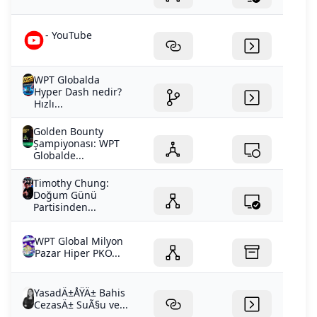
- YouTube
WPT Globalda
Hyper Dash nedir?
Hızlı...
Golden Bounty
Şampiyonası: WPT
Globalde...
Timothy Chung:
Doğum Günü
Partisinden...
WPT Global Milyon
Pazar Hiper PKO...
YasadÄ±ÅŸÄ± Bahis
CezasÄ± SuÃ§u ve...