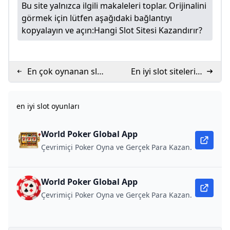
Bu site yalnızca ilgili makaleleri toplar. Orijinalini
görmek için lütfen aşağıdaki bağlantıyı
kopyalayın ve açın:
Hangi Slot Sitesi Kazandırır?
En çok oynanan slot
En iyi slot siteleri
oyunu hangisi?
hangileri?
en iyi slot oyunları
World Poker Global App
Çevrimiçi Poker Oyna ve Gerçek Para Kazan.
World Poker Global App
Çevrimiçi Poker Oyna ve Gerçek Para Kazan.