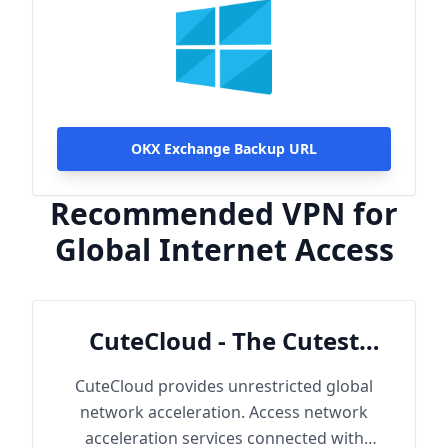
OKX Exchange Backup URL
Recommended VPN for
Global Internet Access
CuteCloud - The Cutest
Cloud
CuteCloud provides unrestricted global
network acceleration. Access network
acceleration services connected with