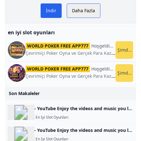
Evinizin güvenliğinden
İndir
Daha Fazla
çevrimiçi veya çevrimdışı
klasik slotlar
en iyi slot oyunları
WORLD POKER FREE APP777
Hoşgeldin Bonusu
Worl
Şimdi Oyn
Çevrimiçi Poker Oyna ve Gerçek Para Kazan.
WORLD POKER FREE APP777
Hoşgeldin Bonusu
Worl
Şimdi Oyn
Çevrimiçi Poker Oyna ve Gerçek Para Kazan.
Son Makaleler
- YouTube Enjoy the videos and music you love, upload original content, and share it all with friends, family, and the world on YouTube.
En Iyi Slot Oyunları
- YouTube Enjoy the videos and music you love, upload original content, and share it all with friends, family, and the world on YouTube.
En Iyi Slot Oyunları