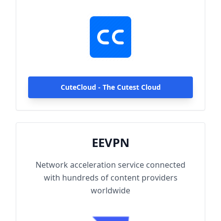
hundreds of content providers worldwide.
With up to 2000Mbps single-line access
capacity and 1000+ high-speed servers
globally, enjoy fast and stable connections
anytime, anywhere.
CuteCloud - The Cutest Cloud
EEVPN
Network acceleration service connected
with hundreds of content providers
worldwide