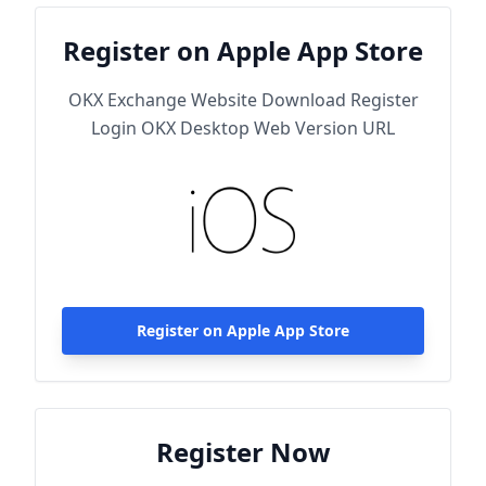
Register on Apple App Store
OKX Exchange Website Download Register
Login OKX Desktop Web Version URL
Register on Apple App Store
Register Now