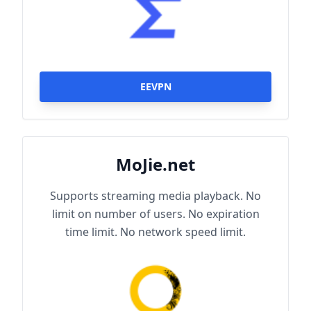
EEVPN
MoJie.net
Supports streaming media playback. No
limit on number of users. No expiration
time limit. No network speed limit.