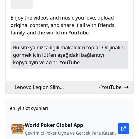
Enjoy the videos and music you love, upload
original content, and share it all with friends,
family, and the world on YouTube.
Bu site yalnızca ilgili makaleleri toplar. Orijinalini
görmek için lütfen aşağıdaki bağlantıyı
kopyalayın ve açın:
- YouTube
Lenovo Legion Slim 5
- YouTube
83EX001DTR vs ASUS
ROG STRIX G16
en iyi slot oyunları
G614JI-N3189 Sayfa 2
Technopat Sosyal
World Poker Global App
Çevrimiçi Poker Oyna ve Gerçek Para Kazan.