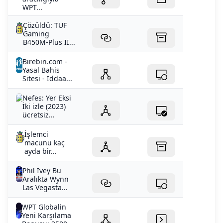
WPT...
Çözüldü: TUF
Gaming
B450M-Plus II...
Birebin.com -
Yasal Bahis
Sitesi - İddaa...
Nefes: Yer Eksi
İki izle (2023)
ücretsiz...
İşlemci
macunu kaç
ayda bir...
Phil Ivey Bu
Aralıkta Wynn
Las Vegasta...
WPT Globalin
Yeni Karşılama