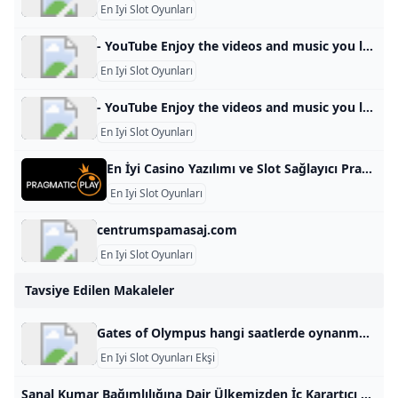
En Iyi Slot Oyunları
- YouTube Enjoy the videos and music you love, upload original content, and share it all with friends, family, and the world on YouTube.
En Iyi Slot Oyunları
- YouTube Enjoy the videos and music you love, upload original content, and share it all with friends, family, and the world on YouTube.
En Iyi Slot Oyunları
En İyi Casino Yazılımı ve Slot Sağlayıcı Pragmatic Play Pragmatic Play, yenilikçi, düzenlenmiş ve mobil odaklı oyun ürünleri sunan, iGaming endüstrisine lider bir oyun içeriği sağlayıcısıdır. Daha fazla haber PRAGMATIC PLAY REVENGE OF LOKI MEGAWAYS™’DA SÜPER SEMBOLLERLE GERİ DÖNÜYOR Sağlayıcı en yeni Megaways slotunu yayınladı 30 May 2024 PRAGMATIC PLAY ATLANTIC CITY’DE CANLI CASINO TEKLİFİNİ BAŞLATIYOR Sağlayıcı Peru’daki Atlantic City ile canlı yayına geçiyor 21 May 2024 PRAGMATIC PLAY ŞİLİ’DEKİ CGS SANTIAGO’DA YER ALACAK Sağlayıcı Şili’deki CGS Santiago etkinliğine katılacak
En Iyi Slot Oyunları
centrumspamasaj.com
En Iyi Slot Oyunları
Tavsiye Edilen Makaleler
Gates of Olympus hangi saatlerde oynanmalı? Geleneksel slot makinelerinin aksine, Sweet Bonanza’da belirli sembollerin belirli bir sıralamaya yerleşmesi gerekmez. Bunun yerine, semboller herhangi bir yönde yan yana gelirse, oyuncular kazanç elde eder. Oyun ayrıca birçok bonus özelliği ve yüksek ödeme potansiyeli sunar, bu da onu slot tutkunları için cazip kılar.Mar 6, 2024
En Iyi Slot Oyunları Ekşi
Sanal Kumar Bağımlılığına Dair Ülkemizden İç Karartıcı Manzaralar - Ekşi Şeyler Özellikle gençlerin yeni illeti diyebileceğimiz sanal ve çoğunlukla da yasa dışı kumar bağımlılığına dair okumaya değer durumları derledik. Özellikle gençlerin yeni illeti diyebileceğimiz sanal ve çoğunlukla da yasa dışı kumar bağımlılığına dair okumaya değer durumları derledik. 2 personel zimmete para geçirdi ve işten çıkartıldı, para da maaşlarının yarısı neredeyse. 1 personel eşinden ayrıldı, elinde avcunda hiçbir şey kalmadı ve sürekli arkadaşlarından borç isteyip tekrar tekrar kaybediyor, yakında iş akdi feshedilecek. yaş ortalamaları 22 ve ileride başlarına gelecek dertlerden zerre haberleri yok ya da umursamıyorlar.