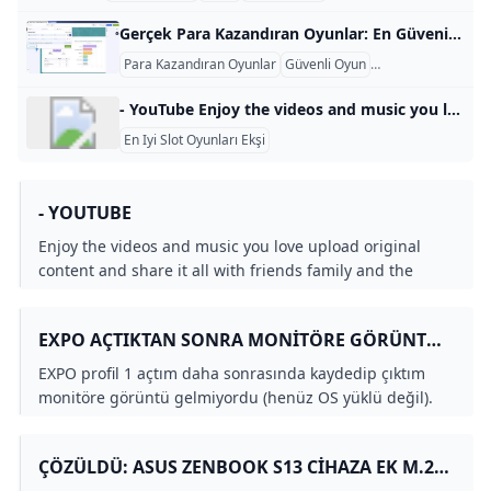
Gerçek Para Kazandıran Oyunlar: En Güvenilir Yöntemler ve Riskler Gerçek para kazandıran oyunlar nelerdir? Gerçek para kazanmayı vadeden oyunlar, beceriye dayalı turnuvalar, oyun içi varlık ticareti ve görev/tabanlı ödüller şeklinde farklı kategorilere ayrılır. Beceriye dayalı turnuvalar genelde ödül havuzundan pay almayı sağlar; bu tür oyunlar için turnuva şartnamelerini dikkatle incelemek gerekir. Ayrıca oyuncu hesabının güvenliği, ödeme eşiği ve vergiyle ilgili kuralları kontrol etmek önemlidir. Beceriye dayalı turnuvalar ve rekabet Bu tür oyunlar çoğunlukla online platformlarda düzenlenen yarışmalar üzerinden para kazanmanı sağlar.
Para Kazandıran Oyunlar
Güvenli Oyun
Online Kazanç
- YouTube Enjoy the videos and music you love, upload original content, and share it all with friends, family, and the world on YouTube.
En Iyi Slot Oyunları Ekşi
- YOUTUBE
Enjoy the videos and music you love upload original
content and share it all with friends family and the
world on YouTube.
EXPO AÇTIKTAN SONRA MONITÖRE GÖRÜNTÜ
GELMIYOR TECHNOPAT SOSYAL
EXPO profil 1 açtım daha sonrasında kaydedip çıktım
monitöre görüntü gelmiyordu (henüz OS yüklü değil).
CMOS çıkarıp taktım şimdi geldi fakat sorunun ne...
ÇÖZÜLDÜ: ASUS ZENBOOK S13 CIHAZA EK M.2