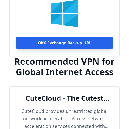
OKX Exchange Backup URL
Recommended VPN for
Global Internet Access
CuteCloud - The Cutest
Cloud
CuteCloud provides unrestricted global
network acceleration. Access network
acceleration services connected with