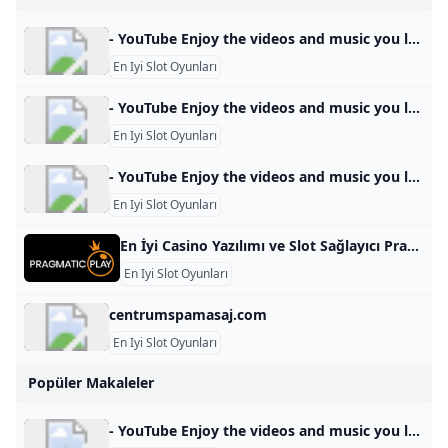
- YouTube Enjoy the videos and music you love, upload original content, and share it all with friends, family, and the world on YouTube.
En Iyi Slot Oyunları
- YouTube Enjoy the videos and music you love, upload original content, and share it all with friends, family, and the world on YouTube.
En Iyi Slot Oyunları
- YouTube Enjoy the videos and music you love, upload original content, and share it all with friends, family, and the world on YouTube.
En Iyi Slot Oyunları
En İyi Casino Yazılımı ve Slot Sağlayıcı Pragmatic Play Pragmatic Play, yenilikçi, düzenlenmiş ve mobil odaklı oyun ürünleri sunan, iGaming endüstrisine lider bir oyun içeriği sağlayıcısıdır. Daha fazla haber PRAGMATIC PLAY REVENGE OF LOKI MEGAWAYS™’DA SÜPER SEMBOLLERLE GERİ DÖNÜYOR Sağlayıcı en yeni Megaways slotunu yayınladı 30 May 2024 PRAGMATIC PLAY ATLANTIC CITY’DE CANLI CASINO TEKLİFİNİ BAŞLATIYOR Sağlayıcı Peru’daki Atlantic City ile canlı yayına geçiyor 21 May 2024 PRAGMATIC PLAY ŞİLİ’DEKİ CGS SANTIAGO’DA YER ALACAK Sağlayıcı Şili’deki CGS Santiago etkinliğine katılacak
En Iyi Slot Oyunları
centrumspamasaj.com
En Iyi Slot Oyunları
Popüler Makaleler
- YouTube Enjoy the videos and music you love, upload original content, and share it all with friends, family, and the world on YouTube.