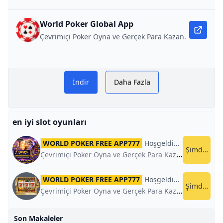
World Poker Global App
Çevrimiçi Poker Oyna ve Gerçek Para Kazan.
İndir
Daha Fazla
en iyi slot oyunları
WORLD POKER FREE APP777
Hoşgeldin Bonusu
Worl
Şimdi Oyn
Çevrimiçi Poker Oyna ve Gerçek Para Kazan.
WORLD POKER FREE APP777
Hoşgeldin Bonusu
Worl
Şimdi Oyn
Çevrimiçi Poker Oyna ve Gerçek Para Kazan.
Son Makaleler