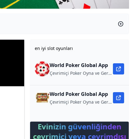
en iyi slot oyunları
World Poker Global App
Çevrimiçi Poker Oyna ve Gerçek Para Kazan.
World Poker Global App
Çevrimiçi Poker Oyna ve Gerçek Para Kazan.
ot
Evinizin güvenliğinden
çevrimiçi veya çevrimdışı