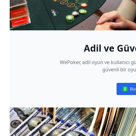
Adil ve Güv
WePoker, adil oyun ve kullanıcı gizl
güvenli bir oy
Bu
Notifi