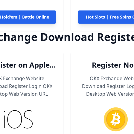
 Hold'em | Battle Online
Hot Slots | Free Spins 
change Download Registe
ister on Apple
Register N
App Store
X Exchange Website
OKX Exchange Webs
ad Register Login OKX
Download Register Lo
top Web Version URL
Desktop Web Versio