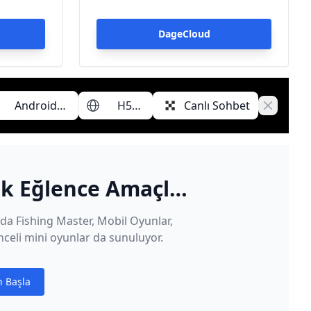
DageCloud
Android
H5
Canlı Sohbet
Close ba
İndir
Oyunu
k Eğlence Amaçlı
 Havuzuna Katılın
da Fishing Master, Mobil Oyunlar,
enceli mini oyunlar da sunuluyor.
 Başla
ons