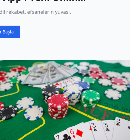
niz Yapın
dil rekabet, efsanelerin yuvası.
 Başla
ons