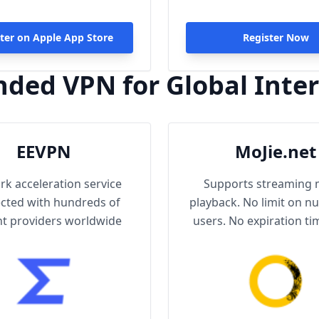
ter on Apple App Store
Register Now
ed VPN for Global Inter
EEVPN
MoJie.net
k acceleration service
Supports streaming 
cted with hundreds of
playback. No limit on n
t providers worldwide
users. No expiration tim
No network speed li