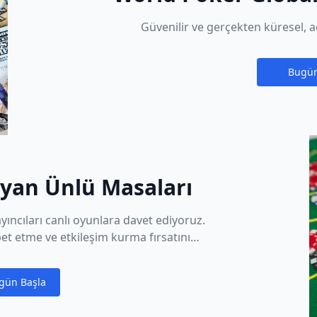
Poker Evi
Güvenilir ve gerçekten küresel, a
Bugün
Notificati
ayan Ünlü Masaları
yıncıları canlı oyunlara davet ediyoruz.
bet etme ve etkileşim kurma fırsatını
rmayın!
gün Başla
cations