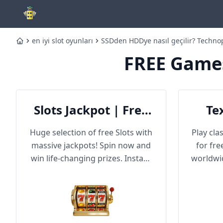
en iyi slot oyunları
SSDden HDDye nasıl 
Home
FREE Games
Slots Jackpot | Free
Te
Play & Win Big
B
Huge selection of free Slots with
Play cla
massive jackpots! Spin now and
for fre
win life-changing prizes. Instant
worldwi
play, real excitement!
skills,