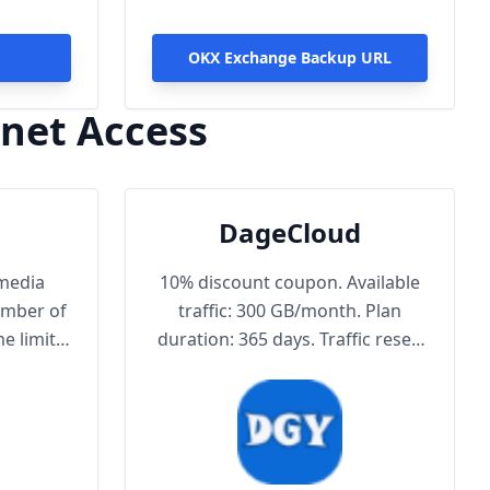
OKX Exchange Backup URL
net Access
DageCloud
media
10% discount coupon. Available
umber of
traffic: 300 GB/month. Plan
e limit.
duration: 365 days. Traffic reset:
mit.
reset on order date or by
purchasing traffic package.
Maximum achievable bandwidth:
1000 Mbps. Node protocol:
Trojan.