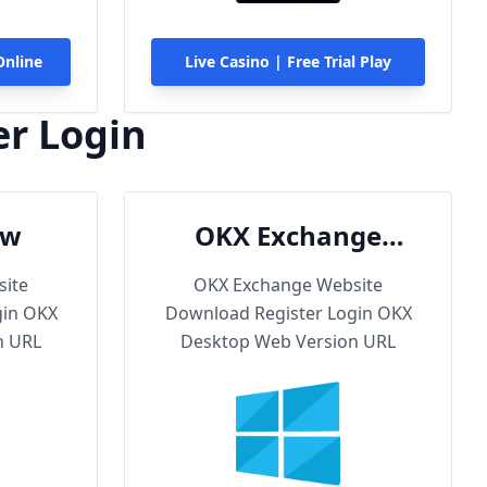
Online
Live Casino | Free Trial Play
r Login
ow
OKX Exchange
Backup URL
ite
OKX Exchange Website
gin OKX
Download Register Login OKX
n URL
Desktop Web Version URL