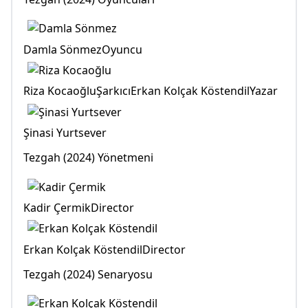
Damla SönmezOyuncu
Riza KocaoğluŞarkıcıErkan Kolçak KöstendilYazar
Şinasi Yurtsever
Tezgah (2024) Yönetmeni
Kadir ÇermikDirector
Erkan Kolçak KöstendilDirector
Tezgah (2024) Senaryosu