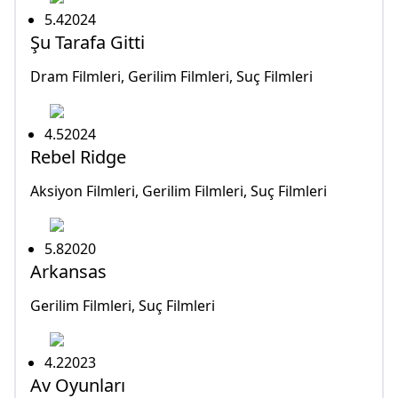
5.42024
Şu Tarafa Gitti
Dram Filmleri, Gerilim Filmleri, Suç Filmleri
4.52024
Rebel Ridge
Aksiyon Filmleri, Gerilim Filmleri, Suç Filmleri
5.82020
Arkansas
Gerilim Filmleri, Suç Filmleri
4.22023
Av Oyunları