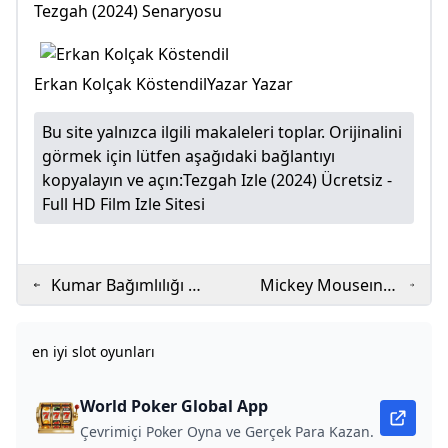
Tezgah (2024) Senaryosu
Erkan Kolçak KöstendilYazar Yazar
Bu site yalnızca ilgili makaleleri toplar. Orijinalini
görmek için lütfen aşağıdaki bağlantıyı
kopyalayın ve açın:
Tezgah Izle (2024) Ücretsiz -
Full HD Film Izle Sitesi
Kumar Bağımlılığı ve
Mickey Mouseın
Kumardan Kurtulma
Tuzağı izle (The
Yeşilay
Mouse Trap - 2024)
en iyi slot oyunları
ücretsiz - Full HD Film
izle Sitesi
World Poker Global App
Çevrimiçi Poker Oyna ve Gerçek Para Kazan.