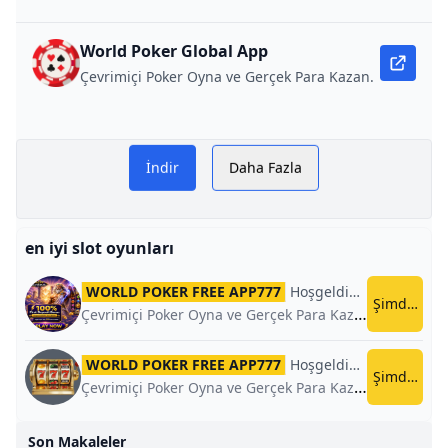
World Poker Global App
Çevrimiçi Poker Oyna ve Gerçek Para Kazan.
İndir
Daha Fazla
en iyi slot oyunları
WORLD POKER FREE APP777
Hoşgeldin Bonusu
Worl
Şimdi Oyn
Çevrimiçi Poker Oyna ve Gerçek Para Kazan.
WORLD POKER FREE APP777
Hoşgeldin Bonusu
Worl
Şimdi Oyn
Çevrimiçi Poker Oyna ve Gerçek Para Kazan.
Son Makaleler