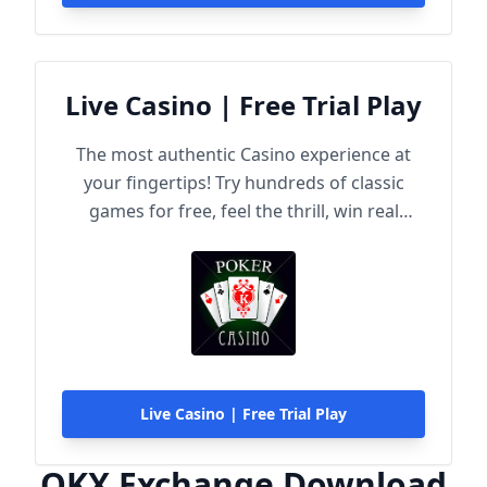
Live Casino | Free Trial Play
The most authentic Casino experience at
your fingertips! Try hundreds of classic
games for free, feel the thrill, win real
rewards!
Live Casino | Free Trial Play
OKX Exchange Download