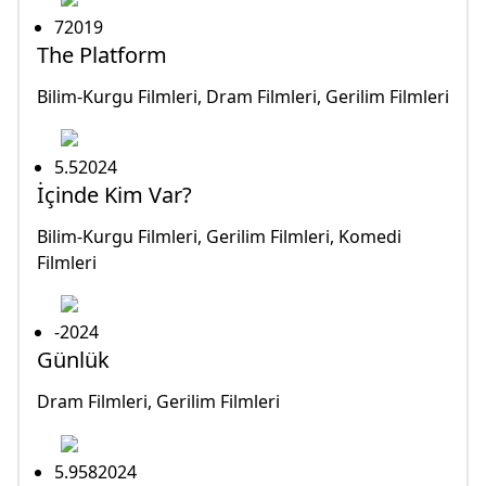
72019
The Platform
Bilim-Kurgu Filmleri, Dram Filmleri, Gerilim Filmleri
5.52024
İçinde Kim Var?
Bilim-Kurgu Filmleri, Gerilim Filmleri, Komedi
Filmleri
-2024
Günlük
Dram Filmleri, Gerilim Filmleri
5.9582024