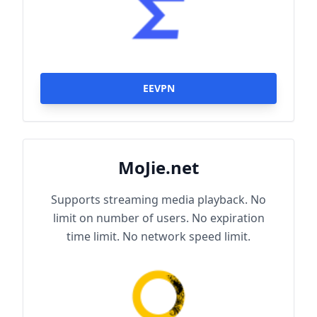
EEVPN
MoJie.net
Supports streaming media playback. No
limit on number of users. No expiration
time limit. No network speed limit.