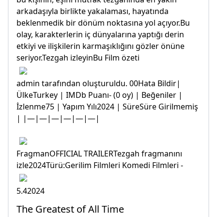
arkadaşıyla birlikte yakalaması, hayatında
beklenmedik bir dönüm noktasına yol açıyor.Bu
olay, karakterlerin iç dünyalarına yaptığı derin
etkiyi ve ilişkilerin karmaşıklığını gözler önüne
seriyor.Tezgah izleyinBu Film özeti
admin tarafından oluşturuldu. 00Hata Bildir|
ÜlkeTurkey | IMDb Puanı- (0 oy) | Beğeniler |
İzlenme75 | Yapım Yılı2024 | SüreSüre Girilmemiş
| |—|—|—|—|—|—|
FragmanOFFICIAL TRAILERTezgah fragmanını
izle2024Türü:Gerilim Filmleri Komedi Filmleri -
5.42024
The Greatest of All Time