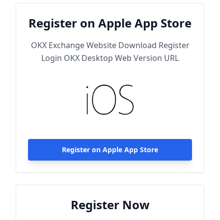
Register on Apple App Store
OKX Exchange Website Download Register
Login OKX Desktop Web Version URL
Register on Apple App Store
Register Now