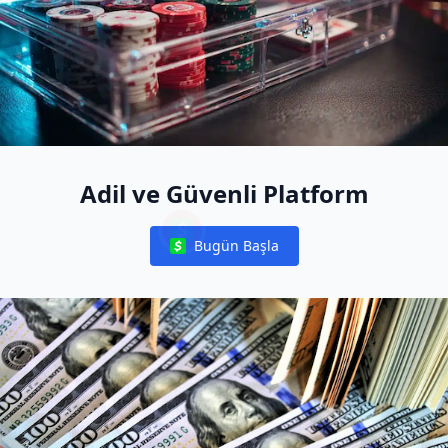
Adil ve Güvenli Platform
Bugün Başla
Notifications