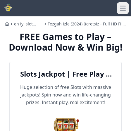
Ope
en iyi slot
Tezgah izle (2024) ücretsiz - Full HD Film
Home
oyunları
izle Sitesi
FREE Games to Play –
Download Now & Win Big!
Slots Jackpot | Free Play &
Win Big
Huge selection of free Slots with massive
jackpots! Spin now and win life-changing
prizes. Instant play, real excitement!