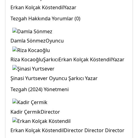
Erkan Kolçak KöstendilYazar
Tezgah Hakkında Yorumlar (0)
Damla SönmezOyuncu
Riza KocaoğluŞarkıcıErkan Kolçak KöstendilYazar
Şinasi Yurtsever Oyuncu Şarkıcı Yazar
Tezgah (2024) Yönetmeni
Kadir ÇermikDirector
Erkan Kolçak KöstendilDirector Director Director