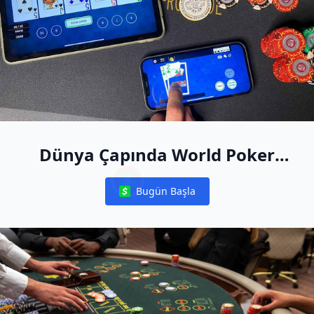
Dünya Çapında World Poker
Free App Canlı Etkinliklerine
Bugün Başla
Katılma Şansı Kazanın
Notifications