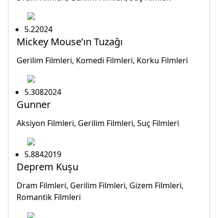
5.22024
Mickey Mouse’ın Tuzağı
Gerilim Filmleri, Komedi Filmleri, Korku Filmleri
5.3082024
Gunner
Aksiyon Filmleri, Gerilim Filmleri, Suç Filmleri
5.8842019
Deprem Kuşu
Dram Filmleri, Gerilim Filmleri, Gizem Filmleri,
Romantik Filmleri