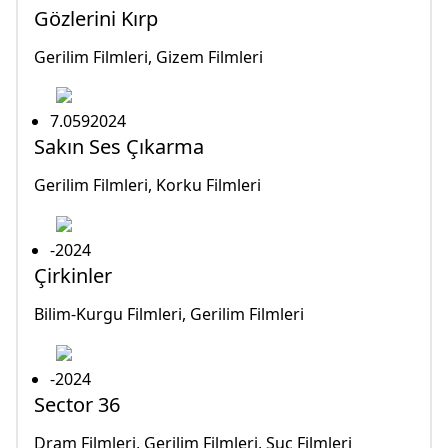
Gözlerini Kırp
Gerilim Filmleri, Gizem Filmleri
7.0592024
Sakın Ses Çıkarma
Gerilim Filmleri, Korku Filmleri
-2024
Çirkinler
Bilim-Kurgu Filmleri, Gerilim Filmleri
-2024
Sector 36
Dram Filmleri, Gerilim Filmleri, Suç Filmleri