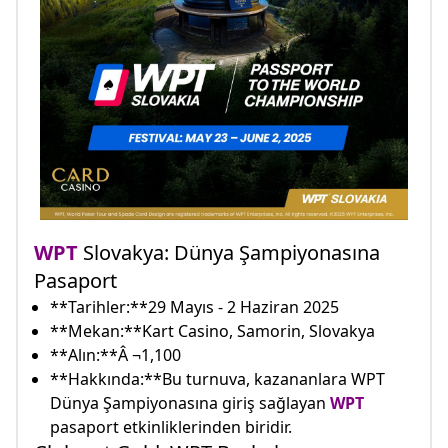
WPT
Slovakya: Dünya Şampiyonasına
Pasaport
**Tarihler:**29 Mayıs - 2 Haziran 2025
**Mekan:**Kart Casino, Samorin, Slovakya
**Alın:**Â ¬1,100
**Hakkında:**Bu turnuva, kazananlara WPT
Dünya Şampiyonasına giriş sağlayan
WPT
pasaport etkinliklerinden biridir.