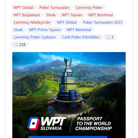
WPT Global
Poker Turnuvaları
Çevrimiçi Poker
WPT Başbakanı
Sloak
WPT Tayvan
WPT Montreal
Çevrimiçi Niteleyiciler
WPT Global
Poker Turnuvaları 2025
Sloak
WPT Prime Tayvan
WPT Montreal
Çevrimiçi Poker Uyduları
Canlı Poker Etkinlikleri
🕒 2
🗒️ 228