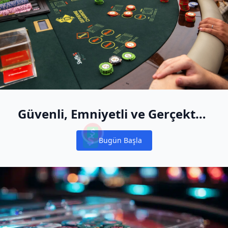
Güvenli, Emniyetli ve Gerçekten
Eğlenceli
Bugün Başla
Notifications