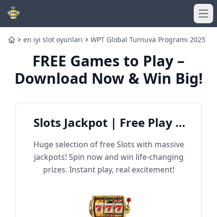
Ope
en iyi slot oyunları
WPT Global Turnuva Programı 2025
Home
FREE Games to Play –
Download Now & Win Big!
Slots Jackpot | Free Play &
Win Big
Huge selection of free Slots with massive
jackpots! Spin now and win life-changing
prizes. Instant play, real excitement!