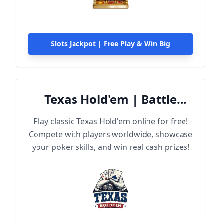
Slots Jackpot | Free Play & Win Big
Texas Hold'em | Battle
Online
Play classic Texas Hold'em online for free!
Compete with players worldwide, showcase
your poker skills, and win real cash prizes!