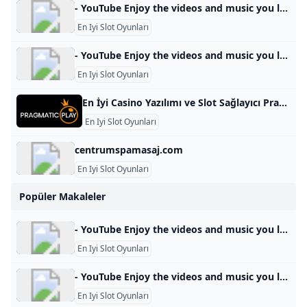
- YouTube Enjoy the videos and music you love, upload original content, and share it all with friends, family, and the world on YouTube.
En Iyi Slot Oyunları
- YouTube Enjoy the videos and music you love, upload original content, and share it all with friends, family, and the world on YouTube.
En Iyi Slot Oyunları
En İyi Casino Yazılımı ve Slot Sağlayıcı Pragmatic Play Pragmatic Play, yenilikçi, düzenlenmiş ve mobil odaklı oyun ürünleri sunan, iGaming endüstrisine lider bir oyun içeriği sağlayıcısıdır. Daha fazla haber PRAGMATIC PLAY REVENGE OF LOKI MEGAWAYS™’DA SÜPER SEMBOLLERLE GERİ DÖNÜYOR Sağlayıcı en yeni Megaways slotunu yayınladı 30 May 2024 PRAGMATIC PLAY ATLANTIC CITY’DE CANLI CASINO TEKLİFİNİ BAŞLATIYOR Sağlayıcı Peru’daki Atlantic City ile canlı yayına geçiyor 21 May 2024 PRAGMATIC PLAY ŞİLİ’DEKİ CGS SANTIAGO’DA YER ALACAK Sağlayıcı Şili’deki CGS Santiago etkinliğine katılacak
En Iyi Slot Oyunları
centrumspamasaj.com
En Iyi Slot Oyunları
Popüler Makaleler
- YouTube Enjoy the videos and music you love, upload original content, and share it all with friends, family, and the world on YouTube.
En Iyi Slot Oyunları
- YouTube Enjoy the videos and music you love, upload original content, and share it all with friends, family, and the world on YouTube.
En Iyi Slot Oyunları