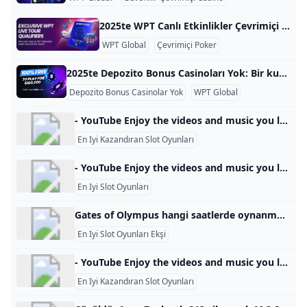
2025te WPT Canlı Etkinlikler Çevrimiçi Nasıl Kalifiye Edilir 2025 yılında, uydu turnuvaları sunan çevrimiçi platformlar sayesinde World Poker Tour (WPT) canlı etkinliklerine katılma her zamankinden daha erişilebilir hale geldi. Tecrübeli bir profesyonel veya yeni gelen olun, çevrimiçi niteleyiciler aracılığıyla prestijli WPT canlı etkinliklerinde koltuğunuzu nasıl koruyabilirsiniz. WPT Global: Canlı Etkinliklere Gidişiniz WPT Global, canlı WPT etkinliklerine yol açan çeşitli çevrimiçi uydu turnuvaları sunmaktadır. Oyuncular, 1.88 $ ‘a kadar düşük başlayarak Step uydularına katılabilir ve Red Dragon Poker Tour Jeju Şampiyonası gibi büyük canlı turnuvalara girişler kazanmak için daha yüksek satın alma etkinliklerinden geçebilir.
WPT Global
Çevrimiçi Poker
Poker Turnuvaları 2
2025te Depozito Bonus Casinoları Yok: Bir kuruş harcamadan oynayın ve kazanın 2025’te, çevrimiçi casinolar her zamankinden daha cömert bir depozito bonusu sunuyor. Bu bonuslar, oyuncuların ilk depozito vermeden oyun denemelerine ve gerçek para kazanmalarına izin verir. İşte bu yıl en iyi depozito bonus kumarhanelerine bir göz atın: 1. WPT Global Â Yeni oyuncular için özel depozito bonusu yok Artıları: Kayıt üzerine 110 dolarlık bir turnuva bileti alın Bonus kodu kullanınVe aşağıdaEk avantajlar için Özel turnuvalara ve promosyonlara erişim 135’ten fazla ülkede mevcut Eksileri:
Depozito Bonus Casinolar Yok
WPT Global
Çevrimiçi Casi
- YouTube Enjoy the videos and music you love, upload original content, and share it all with friends, family, and the world on YouTube.
En Iyi Kazandıran Slot Oyunları
- YouTube Enjoy the videos and music you love, upload original content, and share it all with friends, family, and the world on YouTube.
En Iyi Slot Oyunları
Gates of Olympus hangi saatlerde oynanmalı? Geleneksel slot makinelerinin aksine, Sweet Bonanza’da belirli sembollerin belirli bir sıralamaya yerleşmesi gerekmez. Bunun yerine, semboller herhangi bir yönde yan yana gelirse, oyuncular kazanç elde eder. Oyun ayrıca birçok bonus özelliği ve yüksek ödeme potansiyeli sunar, bu da onu slot tutkunları için cazip kılar.Mar 6, 2024
En Iyi Slot Oyunları Ekşi
- YouTube Enjoy the videos and music you love, upload original content, and share it all with friends, family, and the world on YouTube.
En Iyi Kazandıran Slot Oyunları