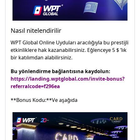
Nasıl nitelendirilir
WPT Global Online Uyduları aracılığıyla bu prestijli
etkinliklere hak kazanabilirsiniz. Eğlenceye 5 $ ’lık
bir katılımdan alabilirsiniz.
Bu yönlendirme bağlantısına kaydolun:
https://landing.wptglobal.com/invite-bonus?
referralcode=f296ea
**Bonus Kodu:**Ve aşağıda