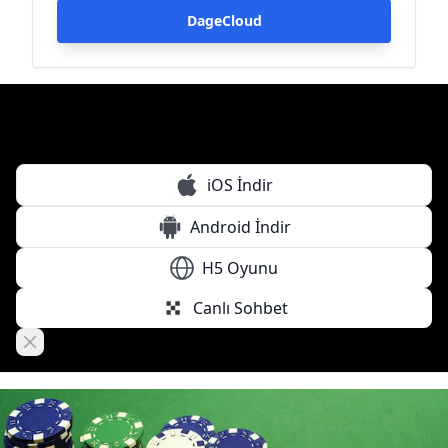
DageCloud
iOS İndir
Android İndir
H5 Oyunu
Canlı Sohbet
Close banner