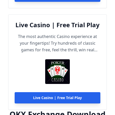
Live Casino | Free Trial Play
The most authentic Casino experience at
your fingertips! Try hundreds of classic
games for free, feel the thrill, win real
rewards!
Live Casino | Free Trial Play
OKX Exchange Download