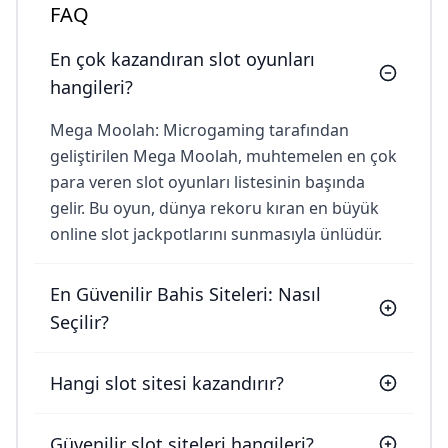
FAQ
En çok kazandıran slot oyunları
hangileri?
Mega Moolah: Microgaming tarafından
geliştirilen Mega Moolah, muhtemelen en çok
para veren slot oyunları listesinin başında
gelir. Bu oyun, dünya rekoru kıran en büyük
online slot jackpotlarını sunmasıyla ünlüdür.
En Güvenilir Bahis Siteleri: Nasıl
Seçilir?
Hangi slot sitesi kazandırır?
Güvenilir slot siteleri hangileri?