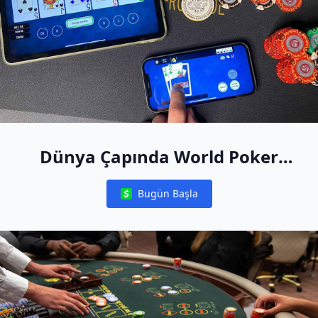
Dünya Çapında World Poker
Free App Canlı Etkinliklerine
Bugün Başla
Katılma Şansı Kazanın
Notifications