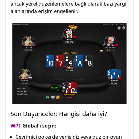
ancak yerel düzenlemelere bağlı olarak bazı yargı
alanlarında erişim engellenir.
Son Düşünceler: Hangisi daha iyi?
WPT
Global’i seçin:
Çevrimiçi pokerde yenisiniz veya düz bir oyun