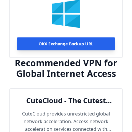
OKX Exchange Backup URL
Recommended VPN for
Global Internet Access
CuteCloud - The Cutest
Cloud
CuteCloud provides unrestricted global
network acceleration. Access network
acceleration services connected with