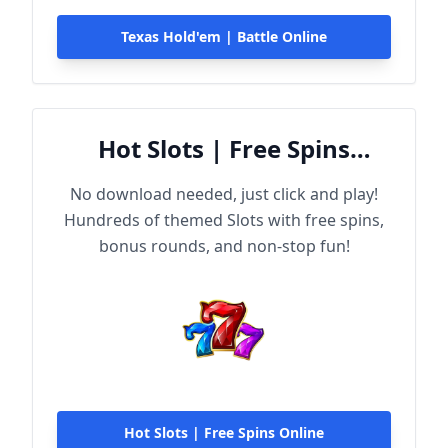
Texas Hold'em | Battle Online
Hot Slots | Free Spins
Online
No download needed, just click and play!
Hundreds of themed Slots with free spins,
bonus rounds, and non-stop fun!
Hot Slots | Free Spins Online