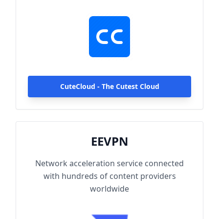
hundreds of content providers worldwide.
With up to 2000Mbps single-line access
capacity and 1000+ high-speed servers
globally, enjoy fast and stable connections
anytime, anywhere.
CuteCloud - The Cutest Cloud
EEVPN
Network acceleration service connected
with hundreds of content providers
worldwide