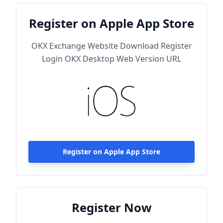
Register on Apple App Store
OKX Exchange Website Download Register
Login OKX Desktop Web Version URL
Register on Apple App Store
Register Now