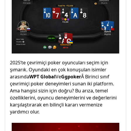
2025’te çevrimiçi poker oyuncuları seçim için
şımarık. Oyundaki en çok konuşulan isimler
arasında
WPT Global
Ve
Ggpoker
Â Birinci sınıf
çevrimiçi poker deneyimleri sunan iki platform.
Ama hangisi sizin için doğru? Bu arıza, temel
özelliklerini, oyuncu deneyimlerini ve değerlerini
karşılaştırarak en bilinçli kararı vermenize
yardımcı olur.