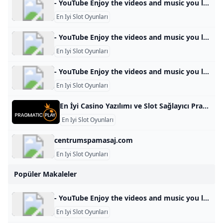
- YouTube Enjoy the videos and music you love, upload original content, and share it all with friends, family, and the world on YouTube.
En Iyi Slot Oyunları
- YouTube Enjoy the videos and music you love, upload original content, and share it all with friends, family, and the world on YouTube.
En Iyi Slot Oyunları
- YouTube Enjoy the videos and music you love, upload original content, and share it all with friends, family, and the world on YouTube.
En Iyi Slot Oyunları
En İyi Casino Yazılımı ve Slot Sağlayıcı Pragmatic Play Pragmatic Play, yenilikçi, düzenlenmiş ve mobil odaklı oyun ürünleri sunan, iGaming endüstrisine lider bir oyun içeriği sağlayıcısıdır. Daha fazla haber PRAGMATIC PLAY REVENGE OF LOKI MEGAWAYS™’DA SÜPER SEMBOLLERLE GERİ DÖNÜYOR Sağlayıcı en yeni Megaways slotunu yayınladı 30 May 2024 PRAGMATIC PLAY ATLANTIC CITY’DE CANLI CASINO TEKLİFİNİ BAŞLATIYOR Sağlayıcı Peru’daki Atlantic City ile canlı yayına geçiyor 21 May 2024 PRAGMATIC PLAY ŞİLİ’DEKİ CGS SANTIAGO’DA YER ALACAK Sağlayıcı Şili’deki CGS Santiago etkinliğine katılacak
En Iyi Slot Oyunları
centrumspamasaj.com
En Iyi Slot Oyunları
Popüler Makaleler
- YouTube Enjoy the videos and music you love, upload original content, and share it all with friends, family, and the world on YouTube.
En Iyi Slot Oyunları