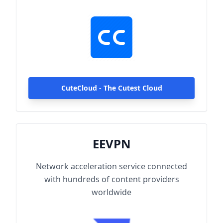
hundreds of content providers worldwide.
With up to 2000Mbps single-line access
capacity and 1000+ high-speed servers
globally, enjoy fast and stable connections
anytime, anywhere.
CuteCloud - The Cutest Cloud
EEVPN
Network acceleration service connected
with hundreds of content providers
worldwide