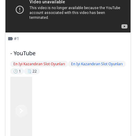
#1
- YouTube
En Iyi Kazandıran Slot Oyunları
En Iyi Kazandıran Slot Oyunları
🕒 1
🗒️ 22
Previous
Next