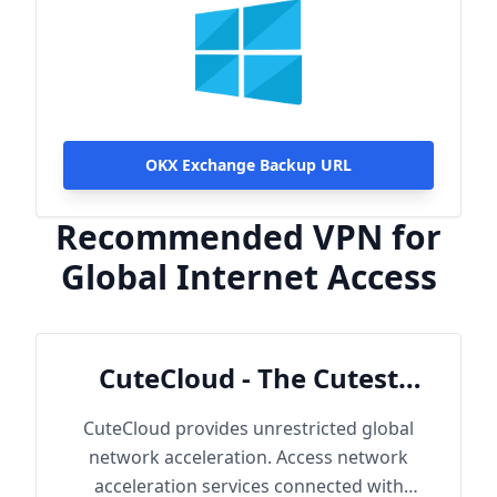
OKX Exchange Backup URL
Recommended VPN for
Global Internet Access
CuteCloud - The Cutest
Cloud
CuteCloud provides unrestricted global
network acceleration. Access network
acceleration services connected with