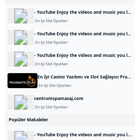
- YouTube Enjoy the videos and music you love, upload original content, and share it all with friends, family, and the world on YouTube.
En Iyi Slot Oyunları
- YouTube Enjoy the videos and music you love, upload original content, and share it all with friends, family, and the world on YouTube.
En Iyi Slot Oyunları
- YouTube Enjoy the videos and music you love, upload original content, and share it all with friends, family, and the world on YouTube.
En Iyi Slot Oyunları
En İyi Casino Yazılımı ve Slot Sağlayıcı Pragmatic Play Pragmatic Play, yenilikçi, düzenlenmiş ve mobil odaklı oyun ürünleri sunan, iGaming endüstrisine lider bir oyun içeriği sağlayıcısıdır. Daha fazla haber PRAGMATIC PLAY REVENGE OF LOKI MEGAWAYS™’DA SÜPER SEMBOLLERLE GERİ DÖNÜYOR Sağlayıcı en yeni Megaways slotunu yayınladı 30 May 2024 PRAGMATIC PLAY ATLANTIC CITY’DE CANLI CASINO TEKLİFİNİ BAŞLATIYOR Sağlayıcı Peru’daki Atlantic City ile canlı yayına geçiyor 21 May 2024 PRAGMATIC PLAY ŞİLİ’DEKİ CGS SANTIAGO’DA YER ALACAK Sağlayıcı Şili’deki CGS Santiago etkinliğine katılacak
En Iyi Slot Oyunları
centrumspamasaj.com
En Iyi Slot Oyunları
Popüler Makaleler
- YouTube Enjoy the videos and music you love, upload original content, and share it all with friends, family, and the world on YouTube.