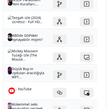
Yeni Kuralları:...
Tezgah izle (2024)
ücretsiz - Full HD...
ABDde GGPoker
oynayabilir miyim?
Mickey Mouseın
Tuzağı izle (The
Mouse...
Düşük Buy-in
Uyduları aracılığıyla
WPT...
- YouTube
Mükemmel seks
oyuncağını seçmek