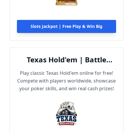
Slots Jackpot | Free Play & Win Big
Texas Hold'em | Battle
Online
Play classic Texas Hold'em online for free!
Compete with players worldwide, showcase
your poker skills, and win real cash prizes!