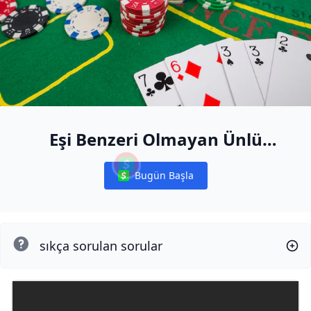
Eşi Benzeri Olmayan Ünlü
Masaları
Bugün Başla
Notifications
sıkça sorulan sorular