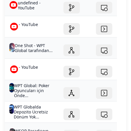
undefined -
YouTube
- YouTube
One Shot - WPT
Global tarafından...
- YouTube
WPT Global: Poker
Oyuncuları için
Önde...
WPT Globalda
Depozito Ücretsiz
Dönüm Yok...
WSOP Paradiseın