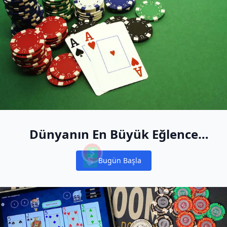
Dünyanın En Büyük Eğlence
Amaçlı Nakit Oyun Oyuncu
Bugün Başla
Havuzuna Katılın
Notifications