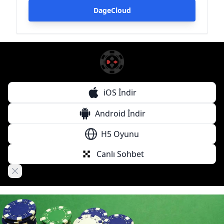
DageCloud
iOS İndir
Android İndir
H5 Oyunu
Canlı Sohbet
Close banner