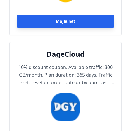
MoJie.net
DageCloud
10% discount coupon. Available traffic: 300
GB/month. Plan duration: 365 days. Traffic
reset: reset on order date or by purchasing
traffic package. Maximum achievable
bandwidth: 1000 Mbps. Node protocol:
Trojan.