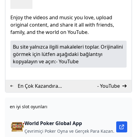
Enjoy the videos and music you love, upload
original content, and share it all with friends,
family, and the world on YouTube.
Bu site yalnızca ilgili makaleleri toplar. Orijinalini
görmek için lütfen aşağıdaki bağlantıyı
kopyalayın ve açın:
- YouTube
En Çok Kazandıran
- YouTube
Casino Siteleri
en iyi slot oyunları
World Poker Global App
Çevrimiçi Poker Oyna ve Gerçek Para Kazan.