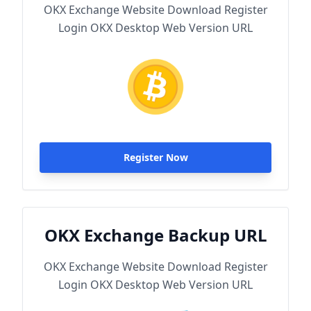
OKX Exchange Website Download Register
Login OKX Desktop Web Version URL
Register Now
OKX Exchange Backup URL
OKX Exchange Website Download Register
Login OKX Desktop Web Version URL