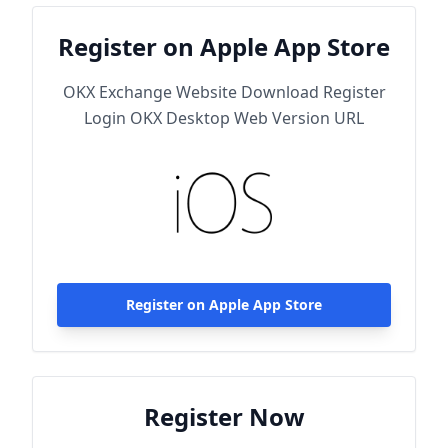
Register on Apple App Store
OKX Exchange Website Download Register
Login OKX Desktop Web Version URL
Register on Apple App Store
Register Now