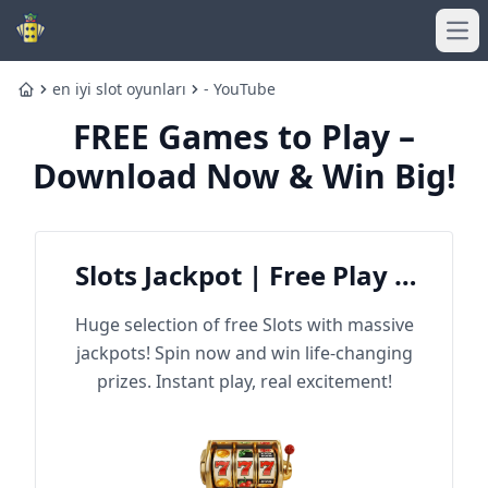
Ope
en iyi slot oyunları
- YouTube
Home
FREE Games to Play –
Download Now & Win Big!
Slots Jackpot | Free Play &
Win Big
Huge selection of free Slots with massive
jackpots! Spin now and win life-changing
prizes. Instant play, real excitement!