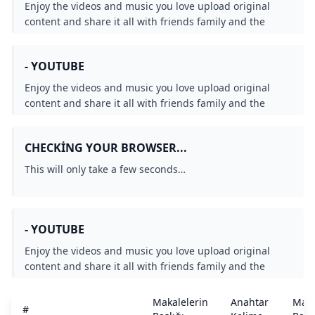
Enjoy the videos and music you love upload original
content and share it all with friends family and the
world on YouTube.
- YOUTUBE
Enjoy the videos and music you love upload original
content and share it all with friends family and the
world on YouTube.
CHECKING YOUR BROWSER...
This will only take a few seconds…
- YOUTUBE
Enjoy the videos and music you love upload original
content and share it all with friends family and the
world on YouTube.
Makalelerin
Anahtar
Maka
#