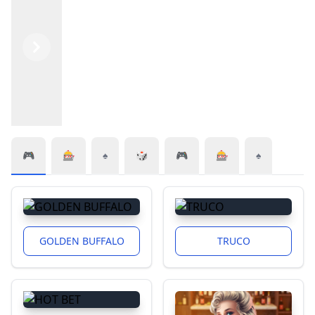
Previous
Next
🎮
🎰
♠️
🎲
🎮
🎰
♠️
GOLDEN BUFFALO
TRUCO