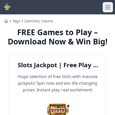
Ope
Tags
Çevrimiçi Casino
Home
FREE Games to Play –
Download Now & Win Big!
Slots Jackpot | Free Play &
Win Big
Huge selection of free Slots with massive
jackpots! Spin now and win life-changing
prizes. Instant play, real excitement!