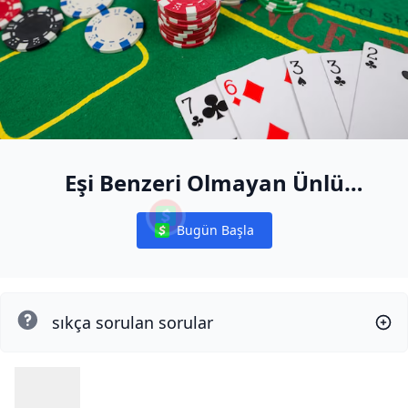
Eşi Benzeri Olmayan Ünlü
Masaları
Bugün Başla
Notifications
sıkça sorulan sorular