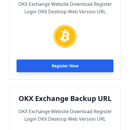
OKX Exchange Website Download Register
Login OKX Desktop Web Version URL
Register Now
OKX Exchange Backup URL
OKX Exchange Website Download Register
Login OKX Desktop Web Version URL