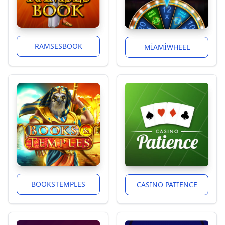
RAMSESBOOK
MIAMIWHEEL
BOOKSTEMPLES
CASINO PATIENCE