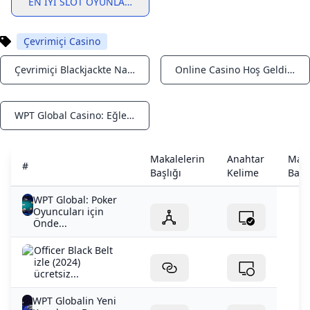
EN IYI SLOT OYUNLARI EKŞI
Çevrimiçi Casino
Çevrimiçi Blackjackte Nasıl Kazanılır: 2025 için Stratejiler
Online Casino Hoş Geldiniz Bonusu Mevduat Yok 2025
Notifications
Notifications
WPT Global Casino: Eğlence dolu bir macera
Notifications
Makalelerin
Anahtar
Maka
#
Başlığı
Kelime
Bağl
WPT Global: Poker
Oyuncuları için
Önde...
Officer Black Belt
izle (2024)
ücretsiz...
WPT Globalin Yeni