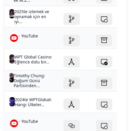
ek M.2...
2025te izlemek ve
oynamak için en
iyi...
- YouTube
WPT Global Casino:
Eğlence dolu bir...
Timothy Chung:
Doğum Günü
Partisinden...
2024te WPTGlobalı
Hangi Ülkeler...
- YouTube