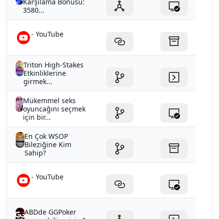
Karşılama Bonusu:
3580...
- YouTube
Triton High-Stakes
Etkinliklerine
girmek...
Mükemmel seks
oyuncağını seçmek
için bir...
En Çok WSOP
Bileziğine Kim
Sahip?
- YouTube
ABDde GGPoker