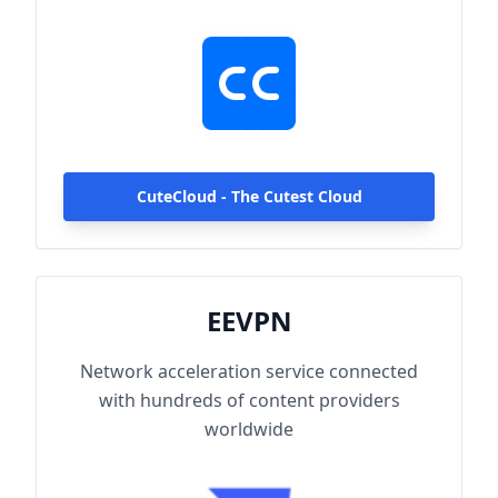
hundreds of content providers worldwide.
With up to 2000Mbps single-line access
capacity and 1000+ high-speed servers
globally, enjoy fast and stable connections
anytime, anywhere.
CuteCloud - The Cutest Cloud
EEVPN
Network acceleration service connected
with hundreds of content providers
worldwide