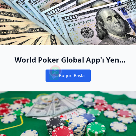
World Poker Global App'ı Yeni
Online Poker Eviniz Yapın
Bugün Başla
Notifications