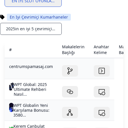
EN IYI SLOT OYUNLARI EKŞI
En Iyi Çevrimiçi Kumarhaneler
2025in en iyi 5 çevrimiçi kumarhanesi: nerede oynanır ve kazanılır
Notifications
Makalelerin
Anahtar
Maka
#
Başlığı
Kelime
Bağl
centrumspamasaj.com
WPT Global: 2025
Ultimate Rehberi
Nasıl...
WPT Globalin Yeni
Karşılama Bonusu:
3580...
Kerem Canbulat