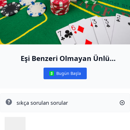
Eşi Benzeri Olmayan Ünlü
Masaları
Bugün Başla
Notifications
sıkça sorulan sorular