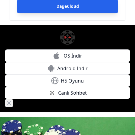
DageCloud
iOS İndir
Android İndir
H5 Oyunu
Canlı Sohbet
Close banner