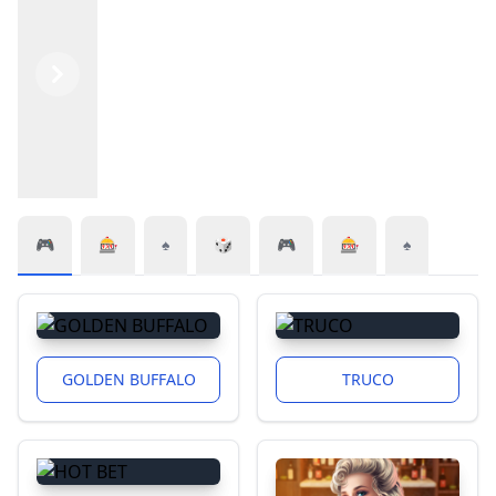
Previous
Next
🎮
🎰
♠️
🎲
🎮
🎰
♠️
GOLDEN BUFFALO
TRUCO