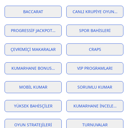
BACCARAT
CANLI KRUPIYE OYUNLARI
PROGRESSIF JACKPOTLAR
SPOR BAHISLERI
ÇEVRIMIÇI MAKARALAR
CRAPS
KUMARHANE BONUSLARI
VIP PROGRAMLARI
MOBIL KUMAR
SORUMLU KUMAR
YÜKSEK BAHISÇILER
KUMARHANE İNCELEMELERI
OYUN STRATEJILERI
TURNUVALAR