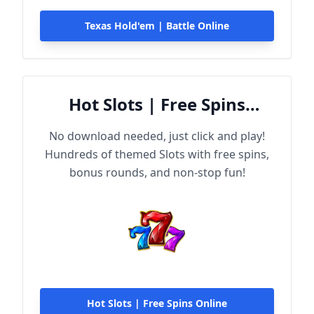
Texas Hold'em | Battle Online
Hot Slots | Free Spins
Online
No download needed, just click and play!
Hundreds of themed Slots with free spins,
bonus rounds, and non-stop fun!
Hot Slots | Free Spins Online