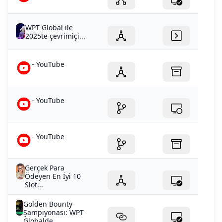
WPT Global ile
2025te çevrimiçi...
- YouTube
- YouTube
- YouTube
Gerçek Para
Ödeyen En İyi 10
Slot...
Golden Bounty
Şampiyonası: WPT
Globalde...