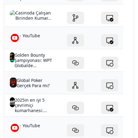
Casinoda Çalışan
Birinden Kumar...
- YouTube
Golden Bounty
Şampiyonası: WPT
Globalde...
Global Poker
Gerçek Para mı?
2025in en iyi 5
çevrimiçi
kumarhanesi:...
- YouTube