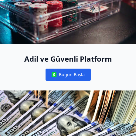
Adil ve Güvenli Platform
Bugün Başla
Notifications