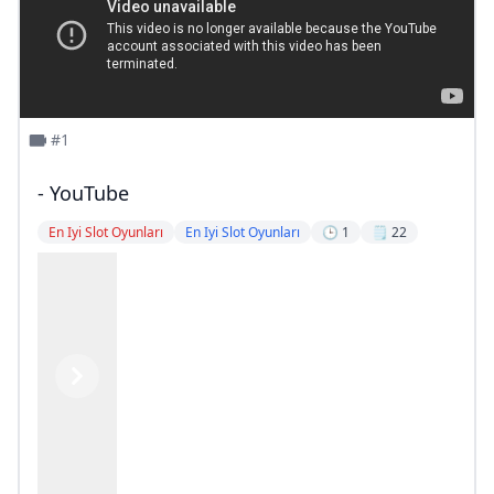
#1
- YouTube
En Iyi Slot Oyunları
En Iyi Slot Oyunları
🕒 1
🗒️ 22
Previous
Next