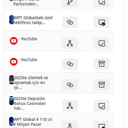
Partisinden...
WPT Globaldaki özel
teklifinizi talep...
- YouTube
- YouTube
2025te izlemek ve
oynamak için en
iyi...
2025te Depozito
Bonus Casinoları
Yok:...
WPT Global ¥ 110 cn
¥ Milyon Pazar