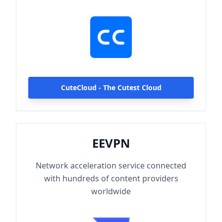
hundreds of content providers worldwide.
With up to 2000Mbps single-line access
capacity and 1000+ high-speed servers
globally, enjoy fast and stable connections
anytime, anywhere.
CuteCloud - The Cutest Cloud
EEVPN
Network acceleration service connected
with hundreds of content providers
worldwide