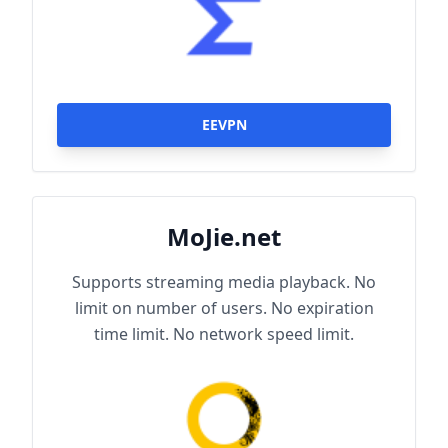
EEVPN
MoJie.net
Supports streaming media playback. No
limit on number of users. No expiration
time limit. No network speed limit.