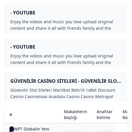
world on YouTube.
- YOUTUBE
Enjoy the videos and music you love upload original
content and share it all with friends family and the
world on YouTube.
- YOUTUBE
Enjoy the videos and music you love upload original
content and share it all with friends family and the
world on YouTube.
GÜVENILIR CASINO SITELERI - GÜVENILIR SLOT
SITELERI - EN İYI BAHIS SITELERI
Güvenilir Slot Siteleri Maritbet Bets10 1xBet Discount
Casino Casinomaxi Anadolu Casino Casino Metropol
Mobilbahis Türkiyenin Slot Siteleri listesi
Makalelerin
Anahtar
Maka
#
Başlığı
Kelime
Bağl
WPT Globalin Yeni