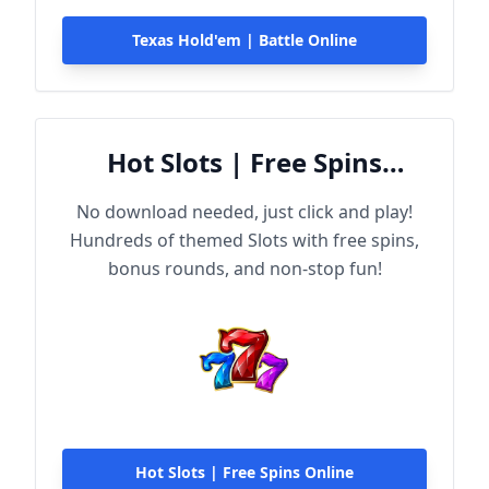
Texas Hold'em | Battle Online
Hot Slots | Free Spins
Online
No download needed, just click and play!
Hundreds of themed Slots with free spins,
bonus rounds, and non-stop fun!
Hot Slots | Free Spins Online