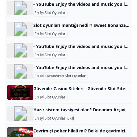
- YouTube Enjoy the videos and music you love, upload original content, and share it all with friends, family, and the world on YouTube.
En Iyi Slot Oyunları
Slot oyunları mantığı nedir? Sweet Bonanza Ve Slot Oyunları Sadece Game Of Bet Sitesinde Oynanır.
En Iyi Slot Oyunları
- YouTube Enjoy the videos and music you love, upload original content, and share it all with friends, family, and the world on YouTube.
En Iyi Slot Oyunları
- YouTube Enjoy the videos and music you love, upload original content, and share it all with friends, family, and the world on YouTube.
En Iyi Kazandıran Slot Oyunları
Güvenilir Casino Siteleri - Güvenilir Slot Siteleri - En İyi Bahis Siteleri Güvenilir Slot Siteleri, Maritbet, Bets10, 1xBet, Discount Casino, Casinomaxi, Anadolu Casino, Casino Metropol, Mobilbahis, Türkiye’nin Slot Siteleri listesi Güvenilir sitelere göz atın; OOutlook Web DeskUpdated on: 10 December 2023 3:25 pmUpdated on: 10 December 2023 3:25 pm- Drone Attacks, Prisoner Swap And Alleged North Korean Involvement | Latest On Russia-Ukraine War Did North Korea Send Troops To Russia? | US, UK, France Express Concern Former Defence Minister Prabowo Subianto Sworn In As Indonesia’s Eighth President
En Iyi Slot Oyunları
Hazır sistem tavsiyesi olan? Donanım Arşivi Forum Evet arkadaşlar hazır sistem öneriniz varmı? Am5 İstiyorum ömür açısından 4060 veya 4060Ti 16 GB olabilir (amd düşünmüyorum) tek slot 16 gb ram olabilir… 80+ Silver80+ Bronze80+ Silver80+80+80+ Silver80+80+ Silver80+80+80+ Silver80+OPTIMA-7600 oyuncu bilgisayarı RTX 4060 Ti ekran kartı ile güçlendirilmiştir. www.gaming.gen.tr 80+E50k bandında 7800x3d Nvidia gpulu hazır sistem tavsiyesi edemir845 25 Haziran 2024 Toplama Bilgisayar Tavsiye Cevaplar7Hit25125 Haziran 2024edemir845EGHazır sistem önerisi- Gorogora 27 Ocak 2024 Toplama Bilgisayar Tavsiye Cevaplar0Hit16827 Ocak 2024GorogoraGXYakın tarihlerde 4060 hazır sistem gelir mi ?
En Iyi Slot Oyunları Ekşi
Çevrimiçi poker hileli mi? Belki de çevrimiçi poker için tüm yeni oyuncuların en sık sorulan sorusu:Â Çevrimiçi poker hileli mi? ÂGerçek para söz konusu olduğunda, oyunların adil olup olmadığını merak etmek sadece doğaldır. Kısa cevap?Meşru çevrimiçi poker siteleri hileli değil. Ancak doğru siteyi seçmeniz gerekiyor. Çevrimiçi poker oyunu hakkında anlamanız gereken şey Çevrimiçi poker odalarında ele alınan tüm kartlar, sertifikalı rastgele sayı jeneratörleri (RNGS) tarafından belirlenen tamamen rastgele ve adildir. Bu platformlar, devam eden adalet ve uyumluluk sağlamak için üçüncü taraf şirketler tarafından denetlenir.