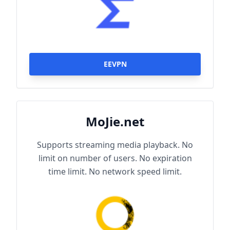
EEVPN
MoJie.net
Supports streaming media playback. No
limit on number of users. No expiration
time limit. No network speed limit.