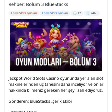
Rehber: Bölüm 3 BlueStacks
En Iyi Slot Oyunları
En Iyi Slot Oyunları
🕒 12
🗒️ 2463
Jackpot World Slots Casino oyununda yer alan slot
makinelerinden üç tanesini daha inceliyor ve onlar
hakkında bilmeniz gereken her şeyi izah ediyoruz.
Gönderen: BlueStacks İçerik Ekibi