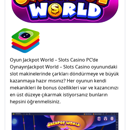
Oyun Jackpot World – Slots Casino PC’de
OynayınJackpot World – Slots Casino oyunundaki
slot makinelerinde çarkları döndürmeye ve büyük
kazanmaya hazır mısınız? Her oyunun kendi
mekanikleri ile bonus özellikleri var ve kazancınızı
en üst düzeye çıkarmak istiyorsanız bunların
hepsini öğrenmelisiniz.