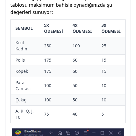
tablosu maksimum bahisle oynadığınızda şu
değerleri sunuyor:
5x
4x
3x
SEMBOL
ÖDEMESi
ÖDEMESİ
ÖDEMESİ
Kızıl
250
100
25
Kadın
Polis
175
60
15
Köpek
175
60
15
Para
100
50
10
Çantası
Çekiç
100
50
10
A, K, Q, J,
75
40
5
10