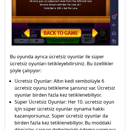
Bu oyunda ayrıca ücretsiz oyunlar ile süper
ücretsiz oyunları tetikleyebilirsiniz. Bu özellikler
şöyle çalışıyor:
Ücretsiz Oyunlar: Altın kedi sembolüyle 6
ücretsiz oyunu tetikleme şansınız var. Ücretsiz
oyunlar birden fazla kez tetiklenebiliyor.
Süper Ücretsiz Oyunlar: Her 10. ücretsiz oyun
için süper ücretsiz oyunlar oynama hakkı
kazanıyorsunuz. Süper ücretsiz oyunlar da
birden fazla kez tetiklenebiliyor. Bu moddaki
dönüşler, çarpan değerleriyle ödeme yapmaya