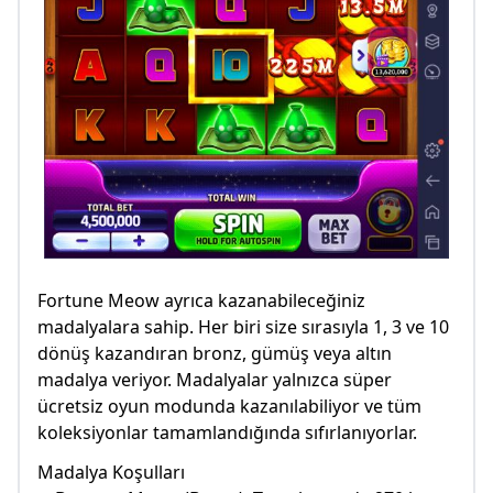
Fortune Meow ayrıca kazanabileceğiniz
madalyalara sahip. Her biri size sırasıyla 1, 3 ve 10
dönüş kazandıran bronz, gümüş veya altın
madalya veriyor. Madalyalar yalnızca süper
ücretsiz oyun modunda kazanılabiliyor ve tüm
koleksiyonlar tamamlandığında sıfırlanıyorlar.
Madalya Koşulları