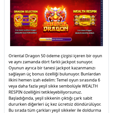
Oriental Dragon 50 ödeme çizgisi içeren bir oyun
ve aynı zamanda dört farklı jackpot sunuyor.
Oyunun ayrıca bir tanesi jackpot kazanmanızı
sağlayan üç bonus özelliği bulunuyor. Bunlardan
ilkini hemen izah edelim: Temel oyun sırasında 6
veya daha fazla yeşil sikke sembolüyle WEALTH
RESPIN özelliğini tetikleyebiliyorsunuz.
Başladığında, yeşil sikkenin çıktığı çark sabit
dururken diğerleri üç kez ücretsiz döndürülüyor.
Bu sırada tüm çarkları yeşil sikkeler ile doldurma