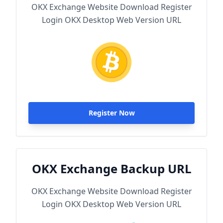
OKX Exchange Website Download Register
Login OKX Desktop Web Version URL
Register Now
OKX Exchange Backup URL
OKX Exchange Website Download Register
Login OKX Desktop Web Version URL