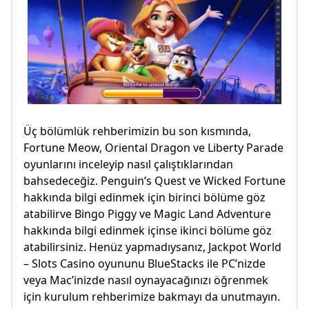
Üç bölümlük rehberimizin bu son kısmında,
Fortune Meow, Oriental Dragon ve Liberty Parade
oyunlarını inceleyip nasıl çalıştıklarından
bahsedeceğiz. Penguin’s Quest ve Wicked Fortune
hakkında bilgi edinmek için birinci bölüme göz
atabilirve Bingo Piggy ve Magic Land Adventure
hakkında bilgi edinmek içinse ikinci bölüme göz
atabilirsiniz. Henüz yapmadıysanız, Jackpot World
– Slots Casino oyununu BlueStacks ile PC’nizde
veya Mac’inizde nasıl oynayacağınızı öğrenmek
için kurulum rehberimize bakmayı da unutmayın.