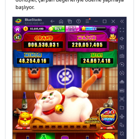
başlıyor.