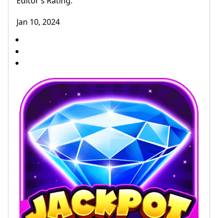
Editor’s Rating:
Jan 10, 2024