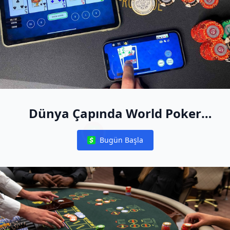
Dünya Çapında World Poker
Free App Canlı Etkinliklerine
Bugün Başla
Katılma Şansı Kazanın
Notifications